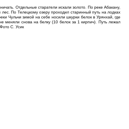
ичать. Отдельные старатели искали золото. По реке Абакану,
ой лес. По Телецкому озеру проходил старинный путь на лодках
еки Чульчи зимой на себе носили шкурки белок в Урянхай, где
е меняли снова на белку (10 белок за 1 кирпич). Путь лежал
Фото С. Усик