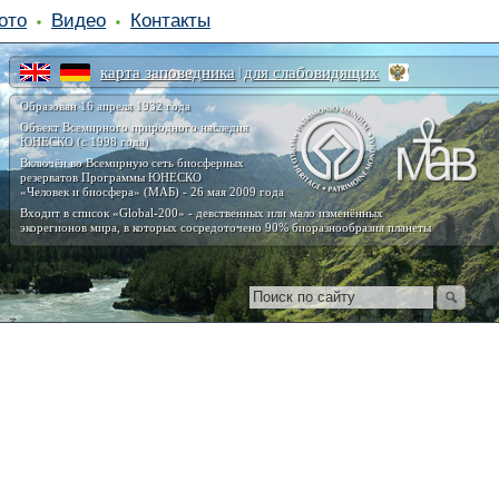
ото
Видео
Контакты
карта заповедника
для слабовидящих
|
Образован 16 апреля 1932 года
Объект Всемирного природного наследия
ЮНЕСКО (с 1998 года)
Включён во Всемирную сеть биосферных
резерватов Программы ЮНЕСКО
«Человек и биосфера» (МАБ) - 26 мая 2009 года
Входит в список «Global-200» - девственных или мало изменённых
экорегионов мира, в которых сосредоточено 90% биоразнообразия планеты