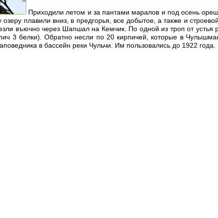
Приходили летом и за пантами маралов и под осень орешн
 озеру плавили вниз, в предгорья, все добытое, а также и строев
езли въючно через Шапшал на Кемчик. По одной из троп от устья р
пич 3 белки). Обратно несли по 20 кирпичей, которые в Чулышман
аповедника в бассейн реки Чульчи. Им пользовались до 1922 года. 