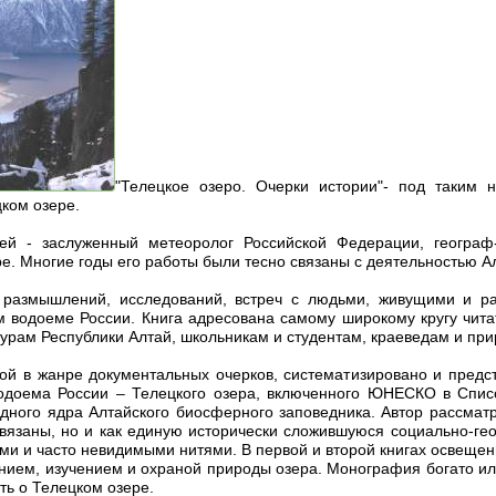
"Телецкое озеро. Очерки истории"- под таким 
ком озере.
ей - заслуженный метеоролог Российской Федерации, географ-о
е. Многие годы его работы были тесно связаны с деятельностью А
 размышлений, исследований, встреч с людьми, живущими и р
м водоеме России. Книга адресована самому широкому кругу чит
турам Республики Алтай, школьникам и студентам, краеведам и при
ой в жанре документальных очерков, систематизировано и предс
одоема России – Телецкого озера, включенного ЮНЕСКО в Списо
едного ядра Алтайского биосферного заповедника. Автор рассматр
вязаны, но и как единую исторически сложившуюся социально-ге
и и часто невидимыми нитями. В первой и второй книгах освещены
ением, изучением и охраной природы озера. Монография богато и
ь о Телецком озере.