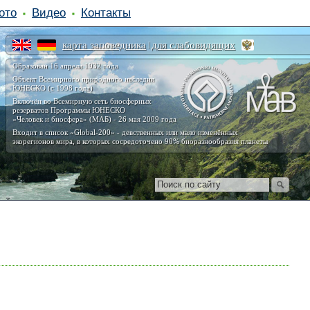
ото
Видео
Контакты
карта заповедника
для слабовидящих
|
Образован 16 апреля 1932 года
Объект Всемирного природного наследия
ЮНЕСКО (с 1998 года)
Включён во Всемирную сеть биосферных
резерватов Программы ЮНЕСКО
«Человек и биосфера» (МАБ) - 26 мая 2009 года
Входит в список «Global-200» - девственных или мало изменённых
экорегионов мира, в которых сосредоточено 90% биоразнообразия планеты