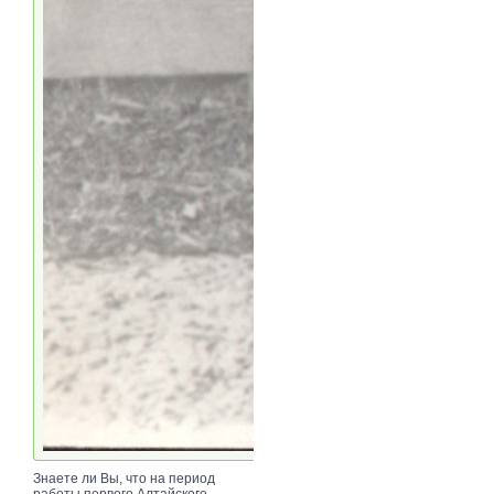
Знаете ли Вы, что на период
работы первого Алтайского