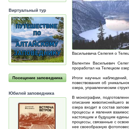
Виртуальный тур
Васильевича Селегея о Телец
Валентин Васильевич Селег
проработал на Телецком озер
Итоги научных наблюдений,
Посещение заповедника
повествования об уникально
озера, управленческим струк
Юбилей заповедника
В монографии, подготовленн
описание живописнейшего в
озера входит в состав запов
процессы и явления взаимос
настоящим и будущим единым
процессы, связанные с осво
нее своеобразную фотоповест