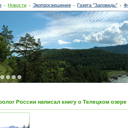
е
Новости
Экопросвещение
Газета "Заповедь"
Ф
олог России написал книгу о Телецком озере