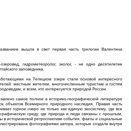
названием вышла в свет первая часть трилогии Валентина
зеровед, гидрометеоролог, эколог, - не одно десятилетие
лтайского заповедника.
аботающими на Телецком озере стали основой интересного
ателей: местным жителям, многочисленным туристам и гостям
родоведам, и всем, кто интересуется природой России.
тавлено самое полное в историко-географической литературе
к объектов Всемирного природного наследия. Правая часть
ивает горное озеро не только как единую экосистему, где все
ографическую среду, где природа и люди связаны с прошлым,
 в исторической ретроспективе события, факты и социальные
ллюстрирована фотографиями автора, которые создали внутри