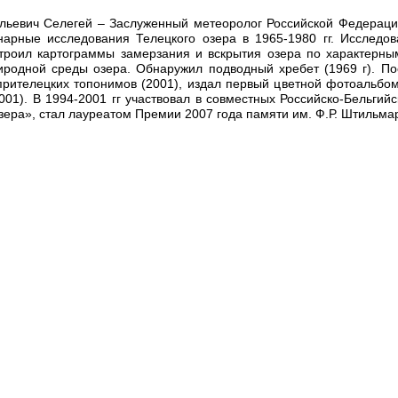
льевич Селегей – Заслуженный метеоролог Российской Федерации.
арные исследования Телецкого озера в 1965-1980 гг. Исследов
троил картограммы замерзания и вскрытия озера по характерны
иродной среды озера. Обнаружил подводный хребет (1969 г). По
прителецких топонимов (2001), издал первый цветной фотоальбом
001). В 1994-2001 гг участвовал в совместных Российско-Бельгийс
зера», стал лауреатом Премии 2007 года памяти им. Ф.Р. Штильмар