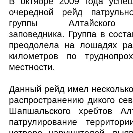
В октябре 2009 года успе
очередной рейд патрульн
группы Алтайского 
заповедника. Группа в соста
преодолела на лошадях ра
километров по труднопро
местности.
Данный рейд имел несколько 
распространению дикого сев
Шапшальского хребтов Алт
патрулирование территор
четверо нарушителей, выя