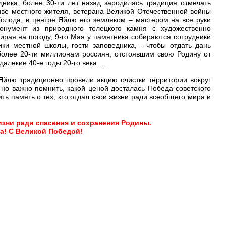
дника, более 30-ти лет назад зародилась традиция отмечать
ве местного жителя, ветерана Великой Отечественной войны
Холода, в центре Яйлю его земляком – мастером на все руки
нумент из природного телецкого камня с художественно
рая на погоду, 9-го Мая у памятника собираются сотрудники
ики местной школы, гости заповедника, - чтобы отдать дань
олее 20-ти миллионам россиян, отстоявшим свою Родину от
далекие 40-е годы 20-го века….
 Яйлю традиционно провели акцию очистки территории вокруг
 но важно помнить, какой ценой досталась Победа советского
ть память о тех, кто отдал свои жизни ради всеобщего мира и
изни ради спасения и сохранения Родины.
а! С Великой Победой!