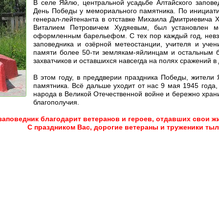
В селе Яйлю, центральной усадьбе Алтайского запове
День Победы у мемориального памятника. По инициати
генерал-лейтенанта в отставке Михаила Дмитриевича 
Виталием Петровичем Худяевым, был установлен мо
оформленным барельефом. С тех пор каждый год, невзи
заповедника и озёрной метеостанции, учителя и учен
памяти более 50-ти землякам-яйлинцам и остальным б
захватчиков и оставшихся навсегда на полях сражений в 
В этом году, в преддверии праздника Победы, жители
памятника. Всё дальше уходит от нас 9 мая 1945 года,
народа в Великой Отечественной войне и бережно храни
благополучия.
заповедник благодарит ветеранов и героев, отдавших свои ж
С праздником Вас, дорогие ветераны и труженики тыл