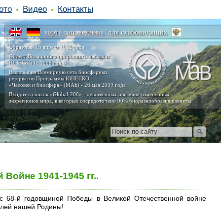
ото
Видео
Контакты
карта заповедника
для слабовидящих
|
Образован 16 апреля 1932 года
Объект Всемирного природного наследия
ЮНЕСКО (с 1998 года)
Включён во Всемирную сеть биосферных
резерватов Программы ЮНЕСКО
«Человек и биосфера» (МАБ) - 26 мая 2009 года
Входит в список «Global-200» - девственных или мало изменённых
экорегионов мира, в которых сосредоточено 90% биоразнообразия планеты
Войне 1941-1945 гг..
с 68-й годовщиной Победы в Великой Отечественной войне
елей нашей Родины!