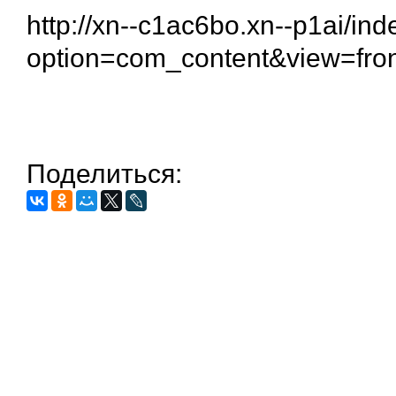
http://xn--c1ac6bo.xn--p1ai/in
option=com_content&view=fro
Поделиться: