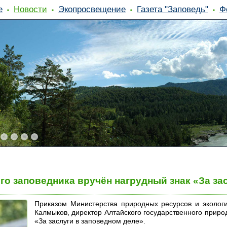
е
Новости
Экопросвещение
Газета "Заповедь"
Ф
го заповедника вручён нагрудный знак «За за
Приказом Министерства природных ресурсов и экологи
Калмыков, директор Алтайского государственного прир
«За заслуги в заповедном деле».