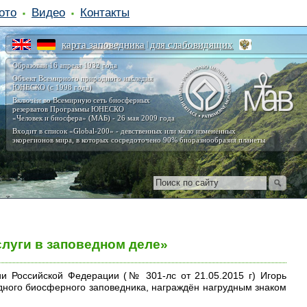
ото
Видео
Контакты
карта заповедника
для слабовидящих
|
Образован 16 апреля 1932 года
Объект Всемирного природного наследия
ЮНЕСКО (с 1998 года)
Включён во Всемирную сеть биосферных
резерватов Программы ЮНЕСКО
«Человек и биосфера» (МАБ) - 26 мая 2009 года
Входит в список «Global-200» - девственных или мало изменённых
экорегионов мира, в которых сосредоточено 90% биоразнообразия планеты
слуги в заповедном деле»
и Российской Федерации (№ 301-лс от 21.05.2015 г) Игорь
одного биосферного заповедника, награждён нагрудным знаком