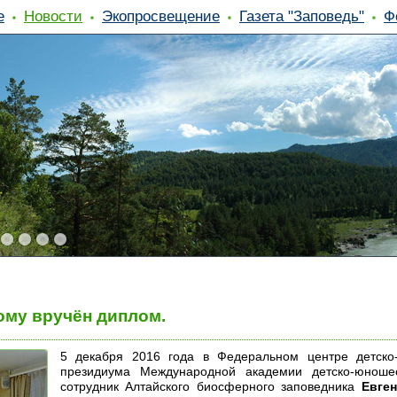
е
Новости
Экопросвещение
Газета "Заповедь"
Ф
му вручён диплом.
5 декабря 2016 года в Федеральном центре детско-
президиума Международной академии детско-юношес
сотрудник Алтайского биосферного заповедника
Евге