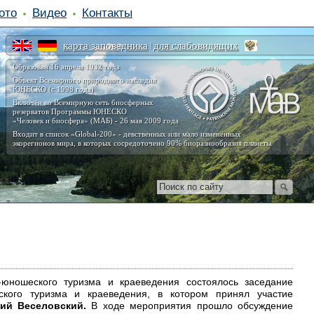
ото
Видео
Контакты
карта заповедника
для слабовидящих
|
Образован 16 апреля 1932 года
Объект Всемирного природного наследия
ЮНЕСКО (с 1998 года)
Включён во Всемирную сеть биосферных
резерватов Программы ЮНЕСКО
«Человек и биосфера» (МАБ) - 26 мая 2009 года
Входит в список «Global-200» - девственных или мало изменённых
экорегионов мира, в которых сосредоточено 90% биоразнообразия планеты
юношеского туризма и краеведения состоялось заседание
кого туризма и краеведения, в котором принял участие
ний Веселовский.
В ходе мероприятия прошло обсуждение