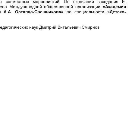
ия совместных мероприятий. По окончании заседания Е.
члена Международной общественной организации
«Академия
и А.А. Остапца-Свешникова»
по специальности
«Детско-
едагогических наук Дмитрий Витальевич Смирнов