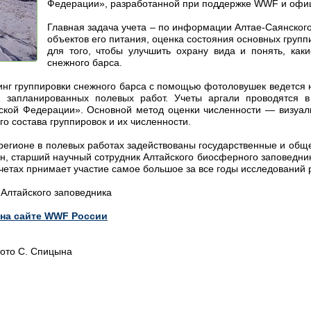
Федерации», разработанной при поддержке WWF и офиц
Главная задача учета – по информации Алтае-Саянског
объектов его питания, оценка состояния основных груп
для того, чтобы улучшить охрану вида и понять, как
снежного барса.
нг группировки снежного барса с помощью фотоловушек ведется н
 запланированных полевых работ. Учеты аргали проводятся в
йской Федерации». Основной метод оценки численности — визуа
о состава группировок и их численности.
 регионе в полевых работах задействованы государственные и общ
ын, старший научный сотрудник Алтайского биосферного заповедн
тах прнимает участие самое большое за все годы исследований р
Алтайского заповедника
на сайте WWF России
Фото С. Спицына