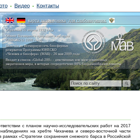
ото
Видео
Контакты
карта заповедника
для слабовидящих
|
Образован 16 апреля 1932 года
Объект Всемирного природного наследия
ЮНЕСКО (с 1998 года)
Включён во Всемирную сеть биосферных
резерватов Программы ЮНЕСКО
«Человек и биосфера» (МАБ) - 26 мая 2009 года
Входит в список «Global-200» - девственных или мало изменённых
экорегионов мира, в которых сосредоточено 90% биоразнообразия планеты
ответствии с планом научно-исследовательских работ на 2017
наблюдениях на хребте Чихачева и северо-восточной части
в рамках «Стратегии сохранения снежного барса в Российской