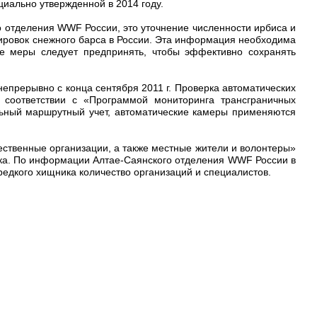
иально утвержденной в 2014 году.
о отделения WWF России, это уточнение численности ирбиса и
пировок снежного барса в России. Эта информация необходима
ие меры следует предпринять, чтобы эффективно сохранять
епрерывно с конца сентября 2011 г. Проверка автоматических
 соответствии с «Программой мониторинга трансграничных
льный маршрутный учет, автоматические камеры применяются
ественные организации, а также местные жители и волонтеры»
ика. По информации Алтае-Саянского отделения WWF России в
едкого хищника количество организаций и специалистов.