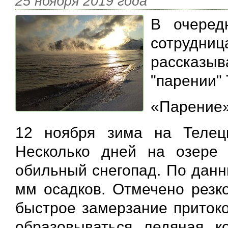
25 ноября 2019 года
В очеред
сотрудниц
рассказ
"парении" 
«Парение»
12 ноября зима на Телец
Несколько дней на озере
обильный снегопад. По дан
мм осадков. Отмечено резк
быстрое замерзание притоко
образовываться ледяная ко