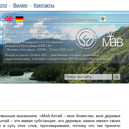
ото
Видео
Контакты
карта заповедника
для слабовидящих
|
Образован 16 апреля 1932 года
Объект Всемирного природного наследия
ЮНЕСКО (с 1998 года)
Включён во Всемирную сеть биосферных
резерватов Программы ЮНЕСКО
«Человек и биосфера» (МАБ) - 26 мая 2009 года
Входит в список «Global-200» - девственных или мало изменённых
экорегионов мира, в которых сосредоточено 90% биоразнообразия планеты
твенным значением: «Мой Алтай – мое божество, мои деревья
Алтай – это живая субстанция, его деревья, камни имеют своих
 в суть этих слов, проговариваем, потому что так принято