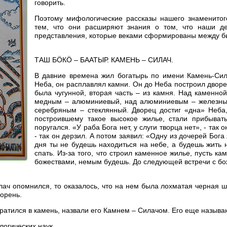
говорить.
Поэтому мифологические рассказы нашего знаменитого
тем, что они расширяют знания о том, что наши де
представления, которые веками сформированы между б
ТАШ БÖКÖ – БААТЫР. КАМЕНЬ – СИЛАЧ.
В давние времена жил богатырь по имени Камень-Сил
Неба, он расплавлял камни. Он до Неба построил двор
была чугунной, вторая часть – из камня. Над каменн
медным – алюминиевый, над алюминиевым – железный,
серебряным – стеклянный. Дворец достиг «дна» Неба,
построившему такое высокое жилье, стали прибывать
поругался. «У раба Бога нет, у слуги творца нет», - так 
- так он дерзил. А потом заявил: «Одну из дочерей Бога
дня ты не будешь находиться на небе, а будешь жить 
спать. Из-за того, что строил каменное жилье, пусть к
божествами, немым будешь. До следующей встречи с бо
ач опомнился, то оказалось, что на нем была лохматая черная ш
орень.
атился в камень, назвали его Камнем – Силачом. Его еще называ
логических наук.