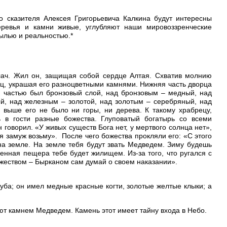
 сказителя Алексея Григорьевича Калкина будут интересны
ревья и камни живые, углубляют наши мировоззренческие
ылью и реальностью.*
ач. Жил он, защищая собой сердце Алтая. Схватив молнию
ец, украшая его разноцветными камнями. Нижняя часть дворца
ой частью был бронзовый слой, над бронзовым – медный, над
 над железным – золотой, над золотым – серебряный, над
 выше его не было ни горы, ни дерева. К такому храбрецу,
 в гости разные божества. Глуповатый богатырь со всеми
он говорил. «У живых существ Бога нет, у мертвого солнца нет»,
 я замуж возьму». После чего божества прокляли его: «С этого
на земле. На земле тебя будут звать Медведем. Зиму будешь
аменная пещера тебе будет жилищем. Из-за того, что ругался с
жеством – Бырканом сам думай о своем наказании».
уба; он имел медные красные когти, золотые желтые клыки; а
ют камнем Медведем. Камень этот имеет тайну входа в Небо.