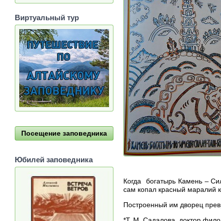
Виртуальный тур
Посещение заповедника
Юбилей заповедника
Когда богатырь Камень – Сил
сам копал красный маралий к
Построенный им дворец превр
*Т. М. Садалова, доктор фило