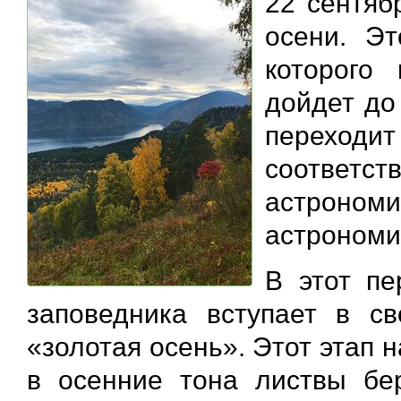
22 сентяб
осени. Э
которого
дойдет до
переходит
соответ
астрон
астрономи
В этот пе
заповедника вступает в с
«золотая осень». Этот этап 
в осенние тона листвы бе