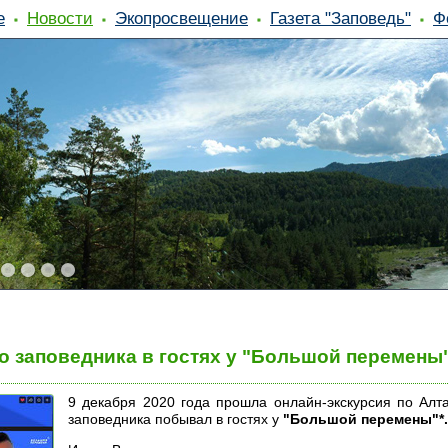
е
Новости
Экопросвещение
Газета "Заповедь"
Ф
о заповедника в гостях у "Большой перемены
9 декабря 2020 года прошла онлайн-экскурсия по Алт
заповедника побывал в гостях у
"Большой перемены"*.