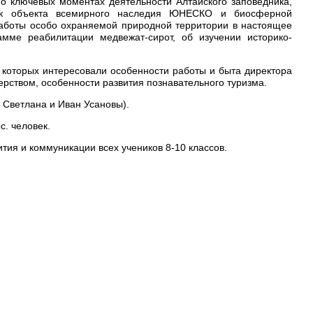
о ключевых моментах деятельности Алтайского заповедника,
как объекта всемирного наследия ЮНЕСКО и биосферной
работы особо охраняемой природной территории в настоящее
мме реабилитации медвежат-сирот, об изучении историко-
 которых интересовали особенности работы и быта директора
ерством, особенности развития познавательного туризма.
, Светлана и Иван Усановы).
с. человек.
тия и коммуникации всех учеников 8-10 классов.