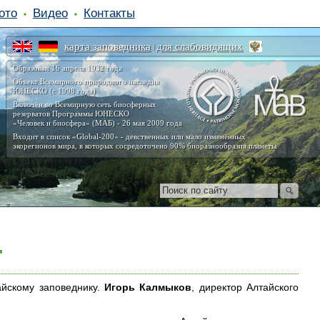
ото
Видео
Контакты
карта заповедника
для слабовидящих
|
Образован 16 апреля 1932 года
Объект Всемирного природного наследия
ЮНЕСКО (с 1998 года)
Включён во Всемирную сеть биосферных
резерватов Программы ЮНЕСКО
«Человек и биосфера» (МАБ) - 26 мая 2009 года
Входит в список «Global-200» - девственных или мало изменённых
экорегионов мира, в которых сосредоточено 90% биоразнообразия планеты
"
айскому заповеднику.
Игорь Калмыков
, директор Алтайского