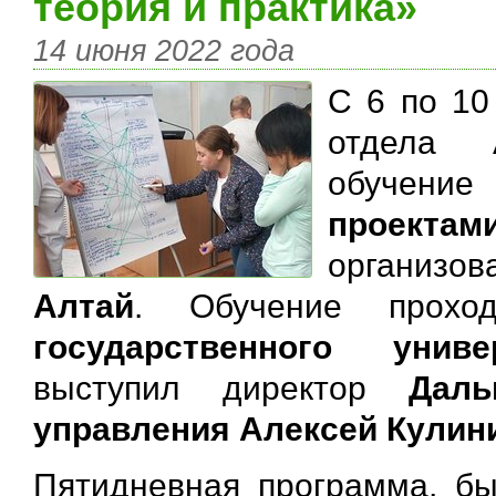
теория и практика»
14 июня 2022 года
С 6 по 10
отдела 
обучен
проект
организов
Алтай
. Обучение прох
государственного униве
выступил директор
Даль
управления Алексей Кулин
Пятидневная программа, б