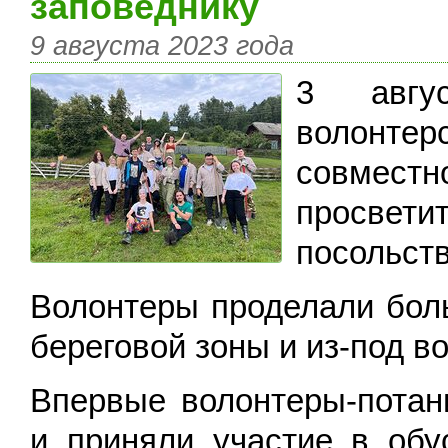
заповеднику
9 августа 2023 года
3 авгу
волонтер
совмест
просвет
посольст
Волонтеры проделали бол
береговой зоны и из-под в
Впервые волонтеры-потан
и приняли участие в обу