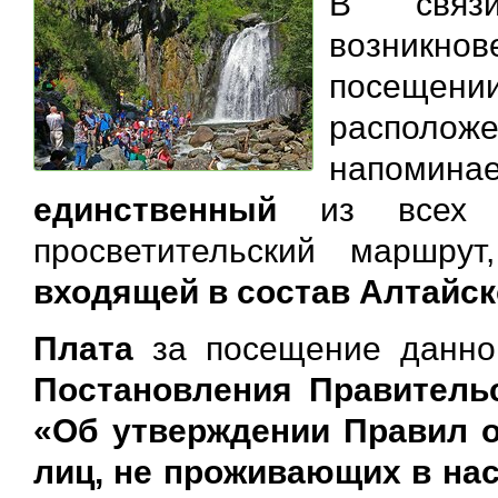
В связ
возникно
посещении
располож
напоми
единственный
из всех по
просветительский маршру
входящей в состав
Алтайск
Плата
за посещение данно
Постановления Правительс
«Об утверждении Правил 
лиц, не проживающих в на