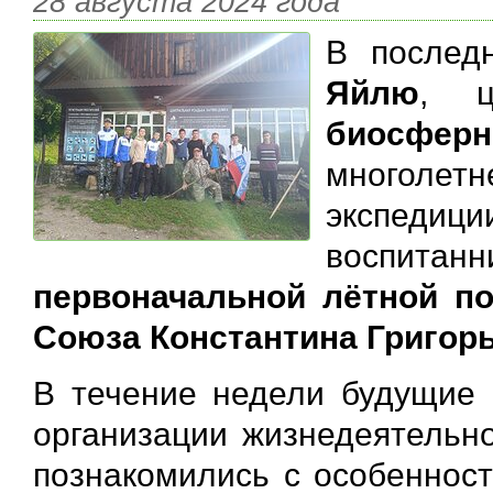
28 августа 2024 года
В послед
Яйлю
, ц
биосфер
многолет
экспедиц
воспитан
первоначальной лётной по
Союза Константина Григор
В течение недели будущие 
организации жизнедеятельно
познакомились с особеннос