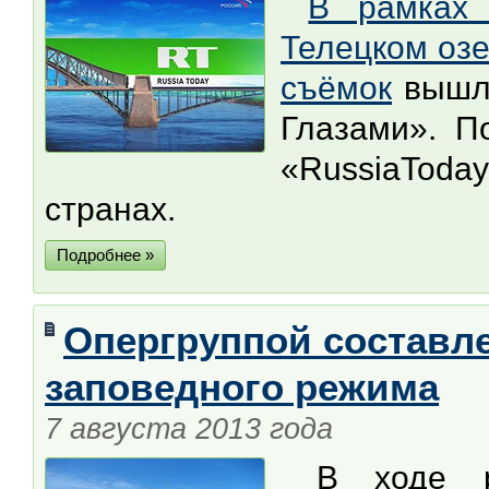
В рамках
Телецком озе
съёмок
вышла
Глазами». П
«RussiaToda
странах.
Подробнее »
Опергруппой составл
заповедного режима
7 августа 2013 года
В ходе ре