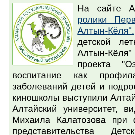
На сайте А
ролики Пер
Алтын-Кёля".
детской ле
Алтын-Кёля
проекта "О
воспитание как профила
заболеваний детей и подро
киношколы выступили Алтай
Алтайский университет, в
Михаила Калатозова при 
представительства Д