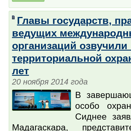
Главы государств, пр
ведущих международн
организаций озвучили
территориальной охра
лет
20 ноября 2014 года
В завершающ
особо охра
Сиднее заяв
Мадагаскара, представ