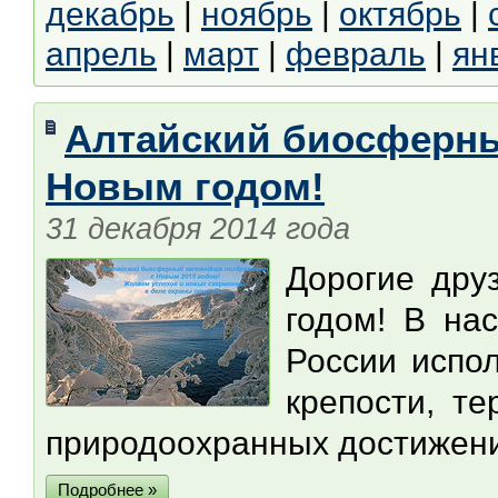
декабрь
|
ноябрь
|
октябрь
|
апрель
|
март
|
февраль
|
ян
Алтайский биосферны
Новым годом!
31 декабря 2014 года
Дорогие дру
годом! В на
России испол
крепости, т
природоохранных достижен
Подробнее »