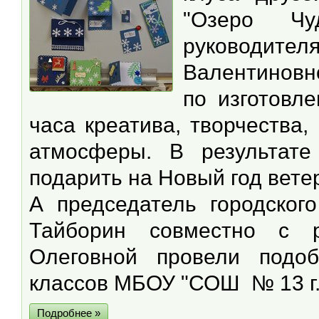
"Озеро Чу
руководит
Валентиновн
по изготовл
часа креатива, творчества
атмосферы. В результат
подарить на Новый год вет
А председатель городског
Тайборин совместно с р
Олеговной провели подо
классов МБОУ "СОШ № 13 г.
Подробнее »