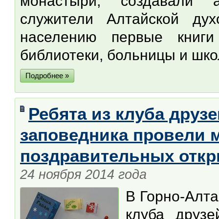
монастыри, создавали а
служители Алтайской ду
населению первые книги
библиотеки, больницы и шко
Подробнее »
Ребята из клуба друз
заповедника провели м
поздравительных откр
24 ноября 2014 года
В Горно-Алта
клуба друз