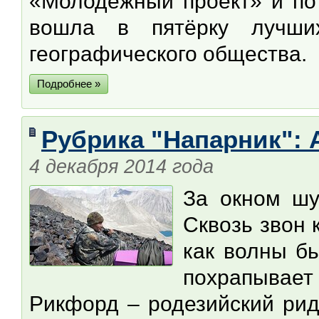
«Молодёжный проект» и по 
вошла в пятёрку лучших
географического общества.
Подробнее »
Рубрика "Напарник": 
4 декабря 2014 года
За окном шу
Сквозь звон 
как волны б
похрапывает
Рикфорд – родезийский рид