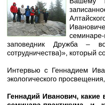
Вашему в
записанн
Алтайск
Иванови
семинар
заповедник Дружба – в
сотрудничества)», который с
Интервью с Геннадием Ива
экологического просвещения,
Геннадий Иванович, какие
семинара-практикума и 