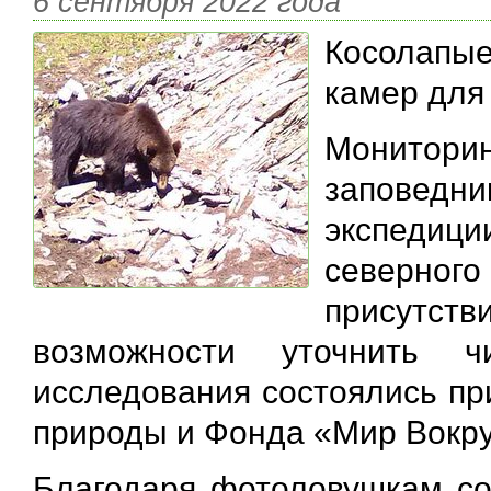
6 сентября 2022 года
Косолапые
камер для
Монитори
заповедни
экспедици
северного
присутст
возможности уточнить ч
исследования состоялись пр
природы и Фонда «Мир Вокруг
Благодаря фотоловушкам со