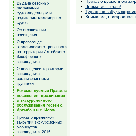
Приказ о временном зак
Выдача сезонных
Внимание - клещ!
разрешений
Турист, не забудь зареги
судовладельцам и
Внимание, пожароопасн
водителям маломерных
судов
Об ограничении
посещения
О пропаганде
экологического транспорта
на территории Алтайского
биосферного
заповедника
О посещении территории
заповедника
организованными
группами
Рекомендуемые Правила
посещения, проживания
и экскурсионного
обслуживания гостей с.
Артыбаш и с. Иогач
Приказ о временном
закрытии экскурсионных
маршрутов
заповедника_2016