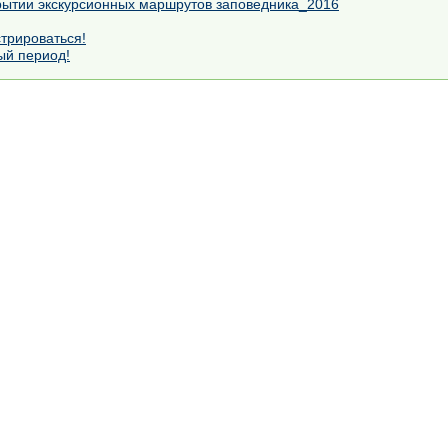
рытии экскурсионных маршрутов заповедника_2016
стрироваться!
ый период!