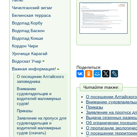
Яйлю
Чичелганский зигзаг
Белинская терраса
Водопад Корбу
Водопад Баскон
Водопад Кокши
Кордон Чири
Урочище Карагай
Водоскат Учар
[+]
Поделиться:
Важная информация!
[+]
О посещении Алтайского
заповедника
Читайте также:
Вниманию
судовладельцев и
О посещении Алтайского
водителей маломерных
Вниманию судовладельце
судов!
Приказы
Приказы
Заявление на пропуск дл
Выдача сезонных разре
Заявление на пропуск для
Об ограничении посеще
судовладельцев и
О пропаганде экологичес
водителей маломерных
О посещении территории
судов (скачать)