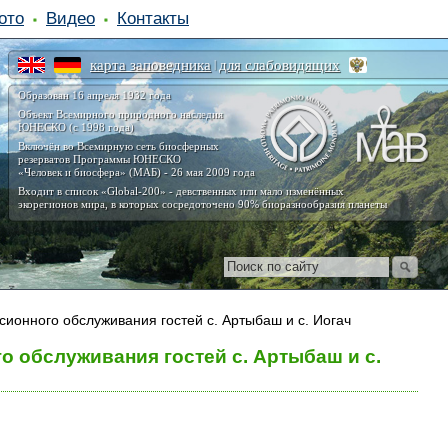
ото
Видео
Контакты
карта заповедника
для слабовидящих
|
Образован 16 апреля 1932 года
Объект Всемирного природного наследия
ЮНЕСКО (с 1998 года)
Включён во Всемирную сеть биосферных
резерватов Программы ЮНЕСКО
«Человек и биосфера» (МАБ) - 26 мая 2009 года
Входит в список «Global-200» - девственных или мало изменённых
экорегионов мира, в которых сосредоточено 90% биоразнообразия планеты
ионного обслуживания гостей с. Артыбаш и с. Иогач
 обслуживания гостей с. Артыбаш и с.