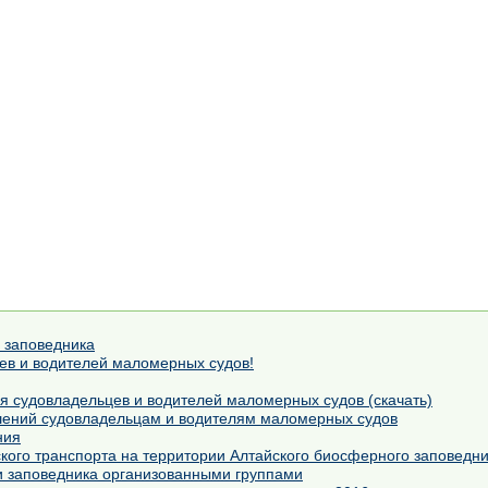
 заповедника
в и водителей маломерных судов!
я судовладельцев и водителей маломерных судов (скачать)
шений судовладельцам и водителям маломерных судов
ния
кого транспорта на территории Алтайского биосферного заповедн
 заповедника организованными группами