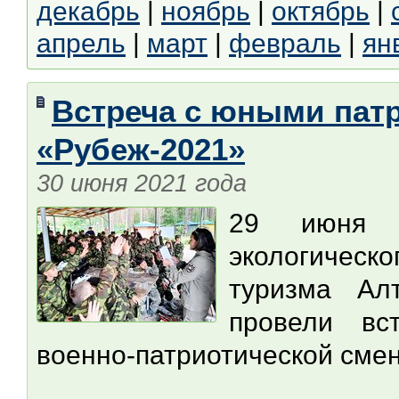
декабрь
|
ноябрь
|
октябрь
|
апрель
|
март
|
февраль
|
ян
Встреча с юными пат
«Рубеж-2021»
30 июня 2021 года
29 июня 2
экологическ
туризма Алт
провели вс
военно-патриотической см