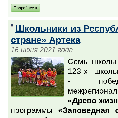
Подробнее »
Школьники из Респуб
стране» Артека
16 июня 2021 года
Семь школьн
123-х школь
- победи
межрегиона
«Древо жиз
программы
«Заповедная 