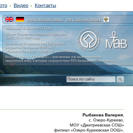
ото
Видео
Контакты
карта заповедника
для слабовидящих
|
Образован 16 апреля 1932 года
Объект Всемирного природного наследия
ЮНЕСКО (с 1998 года)
Включён во Всемирную сеть биосферных
резерватов Программы ЮНЕСКО
«Человек и биосфера» (МАБ) - 26 мая 2009 года
Входит в список «Global-200» - девственных или мало изменённых
экорегионов мира, в которых сосредоточено 90% биоразнообразия планеты
Рыбакова Валерия
,
с. Озеро-Куреево,
МОУ «Дмитриевская СОШ»
филиал «Озеро-Куреевская ООШ»,