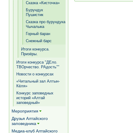
Сказка «Кисточка»
Бурундук
Пушистик
Сказка про бурундука
Чычалыка
Горный баран
Снежный барс
Итоги конкурса.
Призёры.
Итоги конкурса "ДЕло.
ТВОрчество. РАдость""
Новости о конкурсах
«Читальный зал Алтын-
Кёля»
Конкурс заповедных
историй «Алтай
заповедный»
Мероприятия
[+]
Друзья Алтайского
заповедника
[+]
Медиа-клуб Алтайского