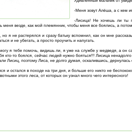
Удивлённый мальчик от увиде
-Меня зовут Алёша, а с кем 
-Лисица! Не хочешь ли ты 
 меня везде, как мой племянник, чтобы меня все боялись, а потом 
 но я не растерялся и сразу батьку вспомнил, как он мне рассказ
ься и не убегать, а просто проучить и напугать.
 могу я тебе помочь, видишь ли, я уже на службе у медведя, а он
тебя кто-то боялся, сейчас людей нужно бояться!!! Лисица ненадолг
ли Лисиц, поэтому Лиса, не долго думая, оскалившись, дернулась с 
я и остался в походе на три дня, и больше его никто не беспокоил
отными этого леса, от которых он узнал много чего интересного!