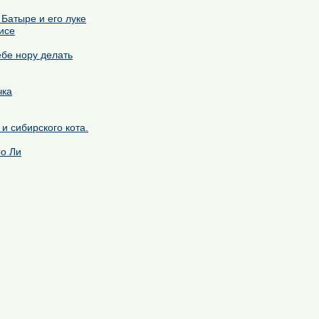
Батыре и его луке
исе
ебе нору делать
чка
 и сибирского кота.
ро Ли