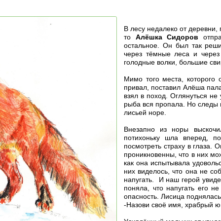
В лесу недалеко от деревни,
то
Алёшка Сидоров
отпра
остальное. Он был так реши
через тёмные леса и через
голодные волки, большие сви
Мимо того места, которого 
привал, поставил Алёша палат
взял в поход. Оглянуться не 
рыба вся пропала. Но следы 
лисьей норе.
Внезапно из норы выскочи
потихоньку шла вперед, п
посмотреть страху в глаза. 
проникновенны, что в них мо
как она испытывала удовольс
них виделось, что она не со
напугать. И наш герой увидел
поняла, что напугать его не
опасность. Лисица поднялась
-Назови своё имя, храбрый 