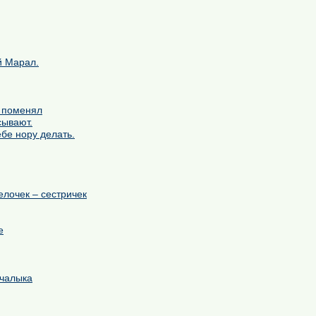
й Марал.
 поменял
сывают.
ебе нору делать.
елочек – сестричек
е
ычалыка