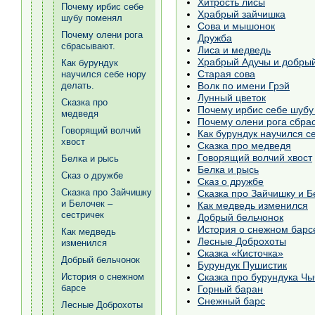
Хитрость лисы
Почему ирбис себе
Храбрый зайчишка
шубу поменял
Сова и мышонок
Почему олени рога
Дружба
сбрасывают.
Лиса и медведь
Храбрый Адучы и добры
Как бурундук
Старая сова
научился себе нору
Волк по имени Грэй
делать.
Лунный цветок
Сказка про
Почему ирбис себе шубу
медведя
Почему олени рога сбра
Говорящий волчий
Как бурундук научился с
хвост
Сказка про медведя
Говорящий волчий хвост
Белка и рысь
Белка и рысь
Сказ о дружбе
Сказ о дружбе
Сказка про Зайчишку
Сказка про Зайчишку и Б
и Белочек –
Как медведь изменился
сестричек
Добрый бельчонок
История о снежном барс
Как медведь
Лесные Доброхоты
изменился
Сказка «Кисточка»
Добрый бельчонок
Бурундук Пушистик
Сказка про бурундука Ч
История о снежном
барсе
Горный баран
Снежный барс
Лесные Доброхоты