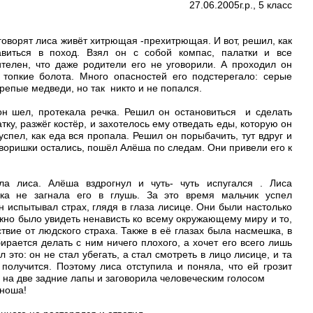
27.06.2005г.р., 5 класс
 говорят лиса живёт хитрющая -прехитрющая. И вот, решил, как
виться в поход. Взял он с собой компас, палатки и все
телен, что даже родители его не уговорили. А проходил он
 топкие болота. Много опасностей его подстерегало: серые
репые медведи, но так никто и не попался.
он шел, протекала речка. Решил он остановиться и сделать
ку, разжёг костёр, и захотелось ему отведать еды, которую он
успел, как еда вся пропала. Решил он порыбачить, тут вдруг и
воришки остались, пошёл Алёша по следам. Они привели его к
ла лиса. Алёша вздрогнул и чуть- чуть испугался . Лиса
ока не загнала его в глушь. За это время мальчик успел
Он испытывал страх, глядя в глаза лисице. Они были настолько
жно было увидеть ненависть ко всему окружающему миру и то,
твие от людского страха. Также в её глазах была насмешка, в
бирается делать с ним ничего плохого, а хочет его всего лишь
 это: он не стал убегать, а стал смотреть в лицо лисице, и та
 получится. Поэтому лиса отступила и поняла, что ей грозит
 на две задние лапы и заговорила человеческим голосом
юноша!