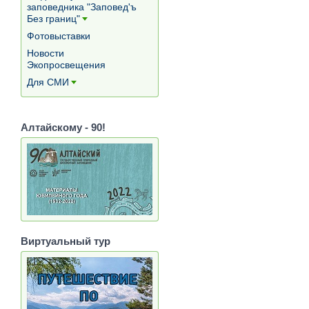
заповедника "Заповед'ъ
Без границ"
[+]
Фотовыставки
Новости
Экопросвещения
Для СМИ
[+]
Алтайскому - 90!
Виртуальный тур