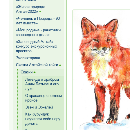
«Живая природа
Алтая-2022»
[+]
«Человек и Природа - 90
лет вместе»
«Мои родные - работники
заповедного дела»
«Заповедный Алтай» -
конкурс экскурсионных
проектов.
Эковикторина
Сказки Алтайской тайги
[+]
Сказки
[+]
Легенда о храбром
Анчы Батыре и его
луке
О красавце снежном
ирбисе
Эзен и Эркелей
Как бурундук
научился себе нору
делать