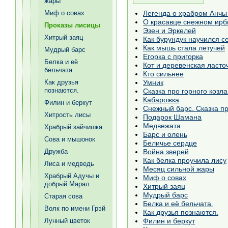
жары
Легенда о храбром Анчы 
Миф о совах
О красавце снежном ирб
Проказы лисицы
Эзен и Эркелей
Хитрый заяц
Как бурундук научился с
Как мышь стала летучей
Мудрый барс
Егорка с пригорка
Белка и её
Кот и деревенская ласто
бельчата.
Кто сильнее
Умник
Как друзья
познаются.
Сказка про горного козла
Кабарожка
Филин и беркут
Снежный барс. Сказка п
Хитрость лисы
Подарок Шамана
Медвежата
Храбрый зайчишка
Барс и олень
Сова и мышонок
Беличье сердце
Война зверей
Дружба
Как белка проучила лису
Лиса и медведь
Месяц сильной жары
Храбрый Адучы и
Миф о совах
добрый Марал.
Хитрый заяц
Мудрый барс
Старая сова
Белка и её бельчата.
Волк по имени Грэй
Как друзья познаются.
Филин и беркут
Лунный цветок