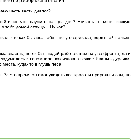
нного не растерялся и ответил
имею честь вести диалог?
пойти ко мне служить на три дня? Нечисть от меня всякую
я тебя домой отпущу... Ну как?
ывал, что как бы лиса тебя не уговаривала, верить ей нельзя.
 сама знаешь, не любит людей работающих на два фронта, да и
о задумалась и вспомнила, как издавна всякие Иваны - дурачки,
места, куда- то в глушь леса.
. За это время он смог увидеть все красоты природы и сам, по