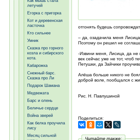
Как мышь стала
летучей
Егорка с пригорка
Кот и деревенская
ласточка
отгонять будешь сопровождать
Кто сильнее
– да, озадачила меня Лисица,
Умник
Поэтому он решил не соглашат
Сказка про горного
козла и сибирского
-Извини меня, Лисица, да не
кота.
век сейчас уже не тот, чтоб 
Петушки, да Зайчики проучива
Кабарожка
Снежный барс.
Алёша больше никого не боялс
Сказка про Ли
доброй воле, пообщался с жив
Подарок Шамана
Медвежата
Рис. Н. Павлушиной
Барс и олень
Беличье сердце
Война зверей
Поделиться:
Как белка проучила
лису
Месяц сильной
Читайте также: