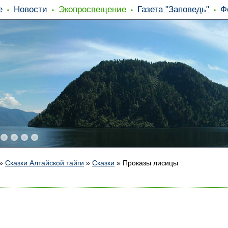
е
Новости
Экопросвещение
Газета "Заповедь"
Ф
»
Сказки Алтайской тайги
»
Сказки
»
Проказы лисицы