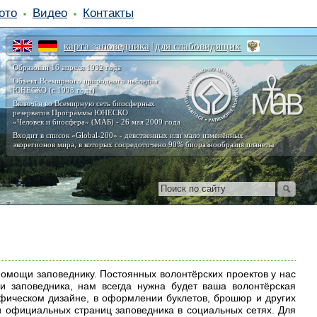
ото
Видео
Контакты
карта заповедника
для слабовидящих
|
Образован 16 апреля 1932 года
Объект Всемирного природного наследия
ЮНЕСКО (с 1998 года)
Включён во Всемирную сеть биосферных
резерватов Программы ЮНЕСКО
«Человек и биосфера» (МАБ) - 26 мая 2009 года
Входит в список «Global-200» - девственных или мало изменённых
экорегионов мира, в которых сосредоточено 90% биоразнообразия планеты
помощи заповеднику. Постоянных волонтёрских проектов у нас
и заповедника, нам всегда нужна будет ваша волонтёрская
афическом дизайне, в оформлении буклетов, брошюр и других
 официальных страниц заповедника в социальных сетях. Для