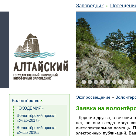
Заповедник
Посещени
Экопросвещение
»
Волонтёр
Волонтёрство
[+]
Заявка на волонтёр
«ЭКОДЕМИЯ»
Волонтёрский проект
Дорогие друзья, в течении г
«Учар-2017».
нет, но они всегда могут в
интеллектуальная помощь. П
Волонтёрский проект
«Учар-2016»
электронных публикаций. Ва