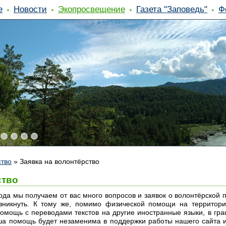
е
Новости
Экопросвещение
Газета "Заповедь"
Ф
ство
»
Заявка на волонтёрство
ство
ода мы получаем от вас много вопросов и заявок о волонтёрской 
озникнуть. К тому же, помимо физической помощи на территори
омощь с переводами текстов на другие иностранные языки, в гр
ша помощь будет незаменима в поддержки работы нашего сайта и