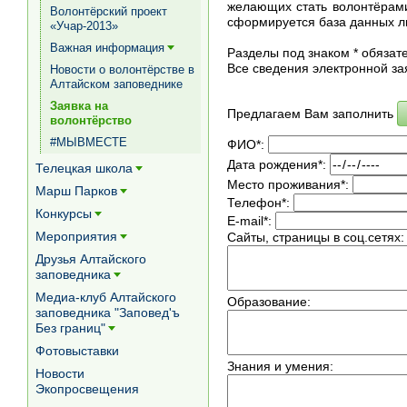
желающих стать волонтёрами
Волонтёрский проект
сформируется база данных л
«Учар-2013»
Важная информация
Разделы под знаком * обяза
[+]
Все сведения электронной за
Новости о волонтёрстве в
Алтайском заповеднике
Заявка на
Предлагаем Вам заполнить
волонтёрство
#МЫВМЕСТЕ
ФИО
*:
Дата рождения
*:
Телецкая школа
[+]
Место проживания
*:
Марш Парков
[+]
Телефон
*:
Конкурсы
E-mail
*:
[+]
Мероприятия
Сайты, страницы в соц.сетях
:
[+]
Друзья Алтайского
заповедника
[+]
Медиа-клуб Алтайского
Образование
:
заповедника "Заповед'ъ
Без границ"
[+]
Фотовыставки
Знания и умения
:
Новости
Экопросвещения