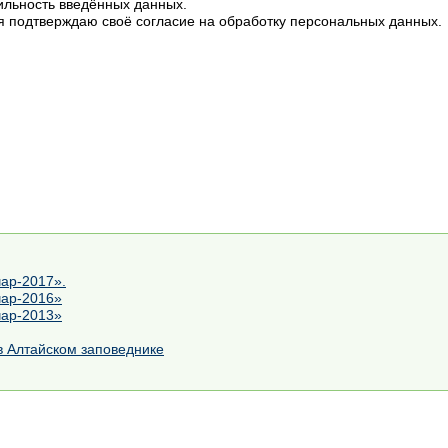
ильность введённых данных.
 я подтверждаю своё
согласие на обработку персональных данных.
чар-2017».
чар-2016»
чар-2013»
в Алтайском заповеднике