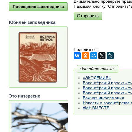
Внимательно проверьте прав
Нажимая кнопку "Отправить"
Посещение заповедника
Отправить
Юбилей заповедника
Поделиться:
Читайте также:
«ЭКОДЕМИЯ»
Волонтёрский проект «У
Волонтёрский проект «У
Волонтёрский проект «У
Это интересно
Важная информация
Новости о волонтёрстве 
#МЫВМЕСТЕ