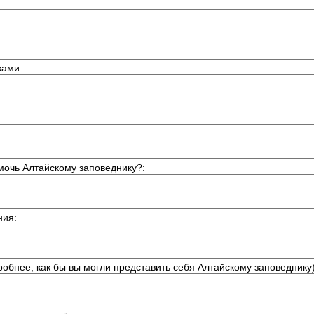
ками
:
мочь Алтайскому заповеднику?
:
ния
:
робнее, как бы вы могли представить себя Алтайскому заповеднику