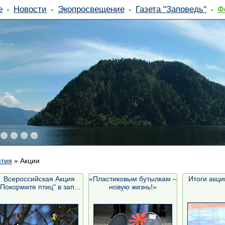
е
Новости
Экопросвещение
Газета "Заповедь"
Ф
ятия
»
Акции
Всероссийская Акция
«Пластиковым бутылкам –
Итоги акци
"Покормите птиц" в зап...
новую жизнь!»