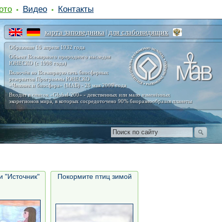
ото
Видео
Контакты
карта заповедника
для слабовидящих
|
Образован 16 апреля 1932 года
Объект Всемирного природного наследия
ЮНЕСКО (с 1998 года)
Включён во Всемирную сеть биосферных
резерватов Программы ЮНЕСКО
«Человек и биосфера» (МАБ) - 26 мая 2009 года
Входит в список «Global-200» - девственных или мало изменённых
экорегионов мира, в которых сосредоточено 90% биоразнообразия планеты
и "Источник"
Покормите птиц зимой