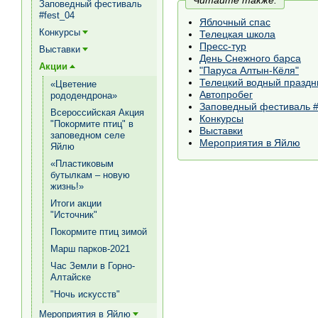
Читайте также:
Заповедный фестиваль
#fest_04
Яблочный спас
Конкурсы
Телецкая школа
[+]
Пресс-тур
Выставки
[+]
День Снежного барса
Акции
[+]
"Паруса Алтын-Кёля"
Телецкий водный праздн
«Цветение
Автопробег
рододендрона»
Заповедный фестиваль #
Всероссийская Акция
Конкурсы
"Покормите птиц" в
Выставки
заповедном селе
Мероприятия в Яйлю
Яйлю
«Пластиковым
бутылкам – новую
жизнь!»
Итоги акции
"Источник"
Покормите птиц зимой
Марш парков-2021
Час Земли в Горно-
Алтайске
"Ночь искусств"
Мероприятия в Яйлю