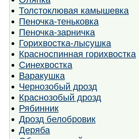
Толстоклювая камышевка
Пеночка-теньковка
Пеночка-зарничка
Горихвостка-лысушка
Красноспинная горихвостка
Синехвостка
Варакушка
Чернозобый дрозд
Краснозобый дрозд
Рябинник
Дрозд белобровик
Деряба