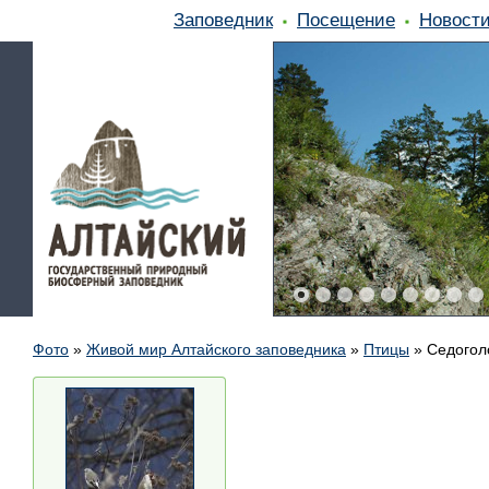
Заповедник
Посещение
Новост
Фото
»
Живой мир Алтайского заповедника
»
Птицы
»
Седогол