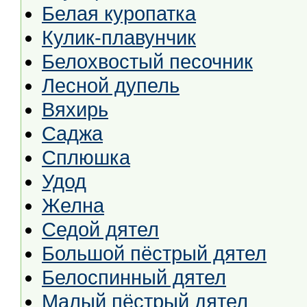
Белая куропатка
Кулик-плавунчик
Белохвостый песочник
Лесной дупель
Вяхирь
Саджа
Сплюшка
Удод
Желна
Седой дятел
Большой пёстрый дятел
Белоспинный дятел
Малый пёстрый дятел