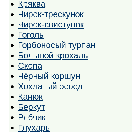
Кряква
Чирок-трескунок
Чирок-свистунок
Гоголь
Горбоносый турпан
Большой крохаль
Скопа
Чёрный коршун
Хохлатый осоед
Канюк
Беркут
Рябчик
Глухарь