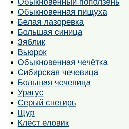
Обыкновенный поползень
Обыкновенная пищуха
Белая лазоревка
Большая синица
Зяблик
Вьюрок
Обыкновенная чечётка
Сибирская чечевица
Большая чечевица
Урагус
Серый снегирь
Щур
Клёст еловик