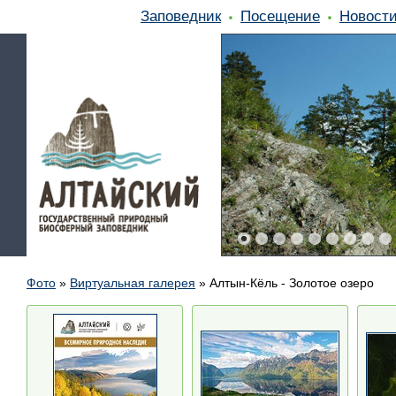
Заповедник
Посещение
Новост
Фото
»
Виртуальная галерея
»
Алтын-Кёль - Золотое озеро