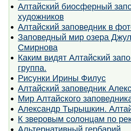
Алтайский биосферный запо
художников
Алтайский заповедник в фо
Заповедный мир озера Джул
Смирнова
Каким видят Алтайский запо
группа.
Рисунки Ирины Филус
Алтайский заповедник Алек
Мир Алтайского заповедник
Александр Тырышкин. Алтайс
К зверовым солонцам по р
Альтернативный гербарий