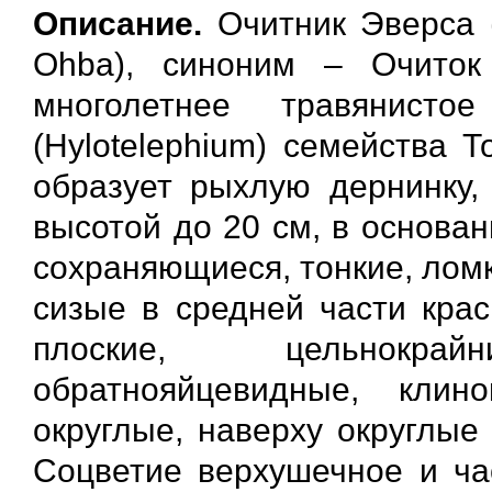
Описание.
Очитник Эверса (л
Ohba), синоним – Очиток
многолетнее травянист
(Hylotelephium) семейства Т
образует рыхлую дернинку,
высотой до 20 см, в основа
сохраняющиеся, тонкие, ломк
сизые в средней части крас
плоские, цельнокра
обратнояйцевидные, кли
округлые, наверху округлые
Соцветие верхушечное и час