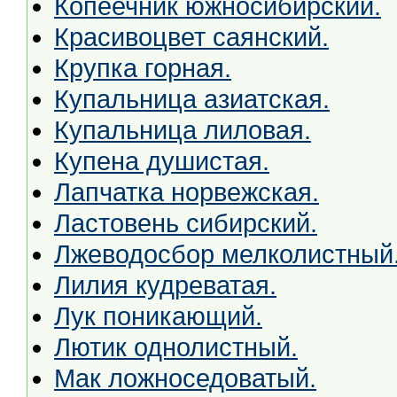
Копеечник южносибирский.
Красивоцвет саянский.
Крупка горная.
Купальница азиатская.
Купальница лиловая.
Купена душистая.
Лапчатка норвежская.
Ластовень сибирский.
Лжеводосбор мелколистный
Лилия кудреватая.
Лук поникающий.
Лютик однолистный.
Мак ложноседоватый.