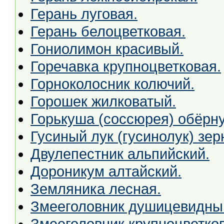
Герань луговая.
Герань белоцветковая.
Гониолимон красивый.
Горечавка крупноцветковая.
Горноколосник колючий.
Горошек жилковатый.
Горькуша (соссюрея) обёрну
Гусиный лук (гусинолук) зер
Двулепестник альпийский.
Дороникум алтайский.
Земляника лесная.
Змееголовник душицевидны
Змееголовник крупноцветко