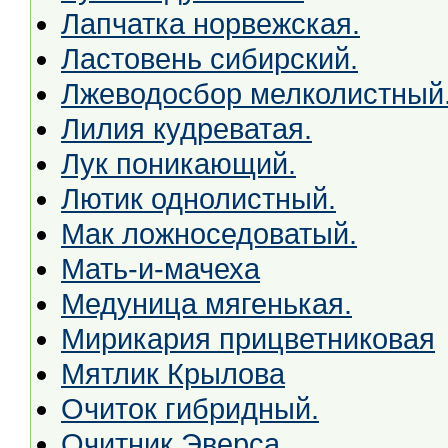
Лапчатка норвежская.
Ластовень сибирский.
Лжеводосбор мелколистный
Лилия кудреватая.
Лук поникающий.
Лютик однолистный.
Мак ложноседоватый.
Мать-и-мачеха
Медуница мягенькая.
Мирикария прицветниковая
Мятлик Крылова
Очиток гибридный.
Очитник Эверса.