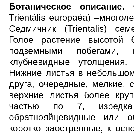
Ботаническое описание.
С
Trientális europaéa) –много
Седмичник (Trientalis) сем
Голое растение высотой
подземными побегами, 
клубневидные утолщения. 
Нижние листья в небольшом 
друга, очередные, мелкие, 
верхние листья более кру
частью по 7, изредка 
обратнояйцевидные или о
коротко заостренные, к осн