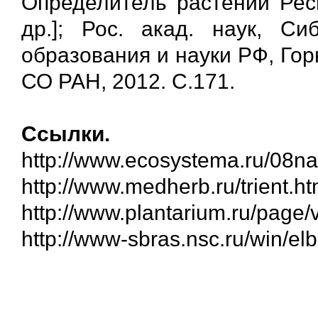
Определитель растений Респ
др.]; Рос. акад. наук, Си
образования и науки РФ, Горн
СО РАН, 2012. С.171.
Ссылки.
http://www.ecosystema.ru/08na
http://www.medherb.ru/trient.h
http://www.plantarium.ru/page/
http://www-sbras.nsc.ru/win/elbi