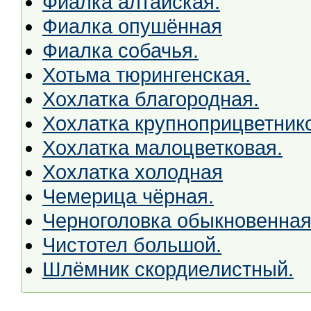
Фиалка алтайская.
Фиалка опушённая
Фиалка собачья.
Хотьма тюрингенская.
Хохлатка благородная.
Хохлатка крупноприцветник
Хохлатка малоцветковая.
Хохлатка холодная
Чемерица чёрная.
Черноголовка обыкновенная
Чистотел большой.
Шлёмник скордиелистный.