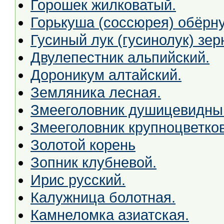
Горошек жилковатый.
Горькуша (соссюрея) обёрну
Гусиный лук (гусинолук) зер
Двулепестник альпийский.
Дороникум алтайский.
Земляника лесная.
Змееголовник душицевидны
Змееголовник крупноцветко
Золотой корень
Зопник клубневой.
Ирис русский.
Калужница болотная.
Камнеломка азиатская.