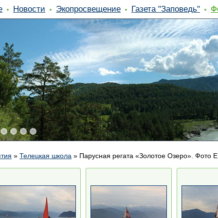
е
Новости
Экопросвещение
Газета "Заповедь"
Ф
ятия
»
Телецкая школа
»
Парусная регата «Золотое Озеро». Фото Е