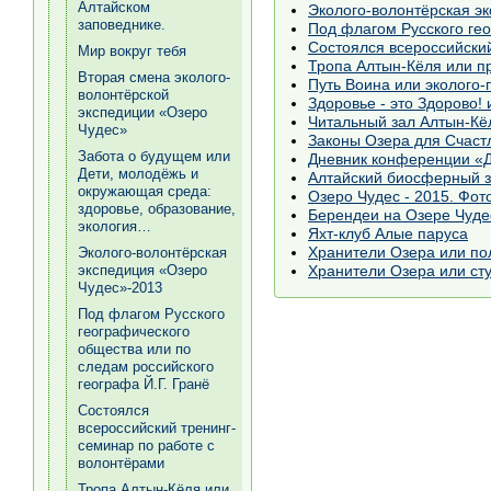
Алтайском
Эколого-волонтёрская э
заповеднике.
Состоялся всероссийски
Мир вокруг тебя
Тропа Алтын-Кёля или п
Вторая смена эколого-
Путь Воина или эколого
волонтёрской
Здоровье - это Здорово!
экспедиции «Озеро
Читальный зал Алтын-Кёл
Чудес»
Законы Озера для Счаст
Забота о будущем или
Дневник конференции «Д
Дети, молодёжь и
Алтайский биосферный з
окружающая среда:
Озеро Чудес - 2015. Фот
здоровье, образование,
Берендеи на Озере Чуде
экология…
Яхт-клуб Алые паруса
Хранители Озера или по
Эколого-волонтёрская
экспедиция «Озеро
Хранители Озера или сту
Чудес»-2013
Под флагом Русского
географического
общества или по
следам российского
географа Й.Г. Гранё
Состоялся
всероссийский тренинг-
семинар по работе с
волонтёрами
Тропа Алтын-Кёля или