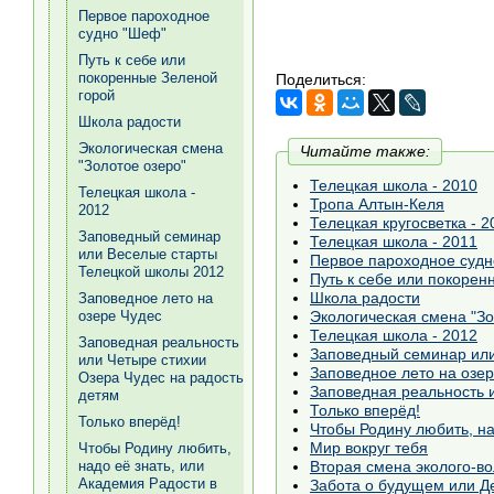
Первое пароходное
судно "Шеф"
Путь к себе или
покоренные Зеленой
Поделиться:
горой
Школа радости
Экологическая смена
Читайте также:
"Золотое озеро"
Телецкая школа - 2010
Телецкая школа -
Тропа Алтын-Келя
2012
Телецкая кругосветка - 2
Заповедный семинар
Телецкая школа - 2011
или Веселые старты
Первое пароходное суд
Телецкой школы 2012
Путь к себе или покорен
Школа радости
Заповедное лето на
озере Чудес
Экологическая смена "Зо
Телецкая школа - 2012
Заповедная реальность
Заповедный семинар или
или Четыре стихии
Заповедное лето на озе
Озера Чудес на радость
Заповедная реальность 
детям
Только вперёд!
Только вперёд!
Мир вокруг тебя
Чтобы Родину любить,
надо её знать, или
Вторая смена эколого-в
Академия Радости в
Забота