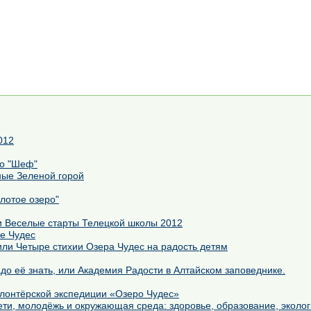
012
но "Шеф"
ные Зеленой горой
лотое озеро"
 Веселые старты Телецкой школы 2012
ре Чудес
или Четыре стихии Озера Чудес на радость детям
Чтобы Родину любить, надо её знать, или Академия Радости в Алтайском заповеднике.
олонтёрской экспедиции «Озеро Чудес»
 о будущем или Дети, молодёжь и окружающая среда: здоровье, образование, экол