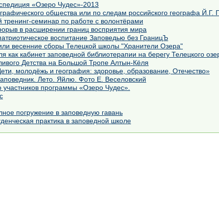
кспедиция «Озеро Чудес»-2013
Под флагом Русского географического общества или по следам российского географа 
й тренинг-семинар по работе с волонтёрами
рорыв в расширении границ восприятия мира
-патриотическое воспитание Заповедью без ГраницЪ
 или весенние сборы Телецкой школы "Хранители Озера"
я как кабинет заповедной библиотерапии на берегу Телецкого озе
ливого Детства на Большой Тропе Алтын-Кёля
ети, молодёжь и география: здоровье, образование, Отечество»
аповедник. Лето. Яйлю. Фото Е. Веселовский
о участников программы «Озеро Чудес».
с
лное погружение в заповедную гавань
денческая практика в заповедной школе