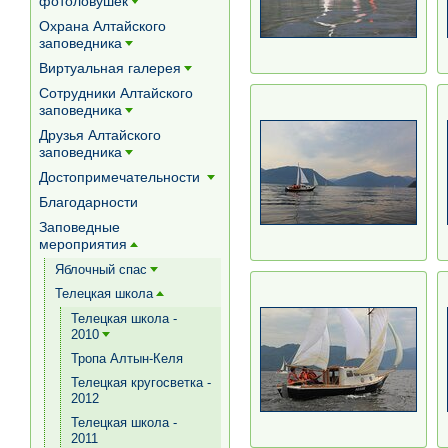
фотоловушек
[+]
Охрана Алтайского
заповедника
[+]
Виртуальная галерея
[+]
Сотрудники Алтайского
заповедника
[+]
Друзья Алтайского
заповедника
[+]
Достопримечательности
[+]
Благодарности
Заповедные
мероприятия
[+]
Яблочный спас
[+]
Телецкая школа
[+]
Телецкая школа -
2010
[+]
Тропа Алтын-Келя
Телецкая кругосветка -
2012
Телецкая школа -
2011