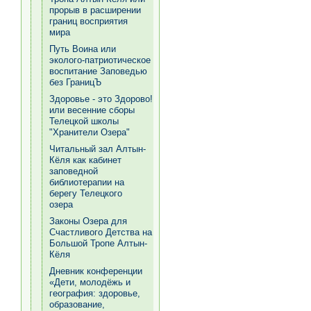
прорыв в расширении
границ восприятия
мира
Путь Воина или
эколого-патриотическое
воспитание Заповедью
без ГраницЪ
Здоровье - это Здорово!
или весенние сборы
Телецкой школы
"Хранители Озера"
Читальный зал Алтын-
Кёля как кабинет
заповедной
библиотерапии на
берегу Телецкого
озера
Законы Озера для
Счастливого Детства на
Большой Тропе Алтын-
Кёля
Дневник конференции
«Дети, молодёжь и
география: здоровье,
образование,