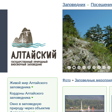
Заповедник
Посещени
Фото
»
Заповедные меропри
Живой мир Алтайского
заповедника
[+]
Кордоны Алтайского
заповедника
[+]
Окно в заповедную
природу через объектив