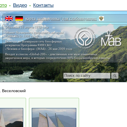
ото
Видео
Контакты
карта заповедника
для слабовидящих
|
Образован 16 апреля 1932 года
Объект Всемирного природного наследия
ЮНЕСКО (с 1998 года)
Включён во Всемирную сеть биосферных
резерватов Программы ЮНЕСКО
«Человек и биосфера» (МАБ) - 26 мая 2009 года
Входит в список «Global-200» - девственных или мало изменённых
экорегионов мира, в которых сосредоточено 90% биоразнообразия планеты
. Веселовский