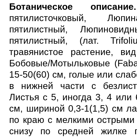
Ботаническое описание.
пятилисточковый, Люпи
пятилистный, Люпиновид
пятилистный, (лат. Trifo
травянистое растение, вид
Бобовые/Мотыльковые (Faba
15-50(60) см, голые или сла
в нижней части с безлис
Листья с 5, иногда 3, 4 или
см, шириной 0,3-1(1,5) см 
по краю с мелкими острыми 
снизу по средней жилке п