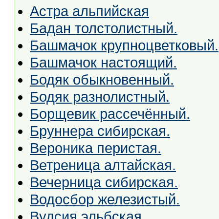
Астра альпийская
Бадан толстолистный.
Башмачок крупноцветковый.
Башмачок настоящий.
Бодяк обыкновенный.
Бодяк разнолистный.
Борщевик рассечённый.
Бруннера сибирская.
Вероника перистая.
Ветреница алтайская.
Вечерница сибирская.
Водосбор железистый.
Вудсия эльбская.