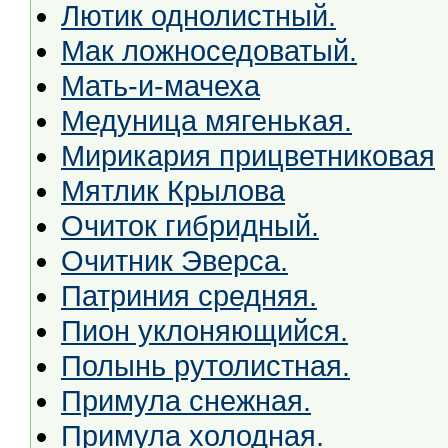
Лютик однолистный.
Мак ложноседоватый.
Мать-и-мачеха
Медуница мягенькая.
Мирикария прицветниковая
Мятлик Крылова
Очиток гибридный.
Очитник Эверса.
Патриния средняя.
Пион уклоняющийся.
Полынь рутолистная.
Примула снежная.
Примула холодная.