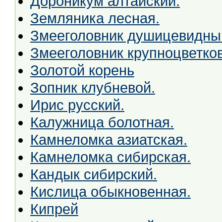
Дороникум алтайский.
Земляника лесная.
Змееголовник душицевидны
Змееголовник крупноцветко
Золотой корень
Зопник клубневой.
Ирис русский.
Калужница болотная.
Камнеломка азиатская.
Камнеломка сибирская.
Кандык сибирский.
Кислица обыкновенная.
Кипрей