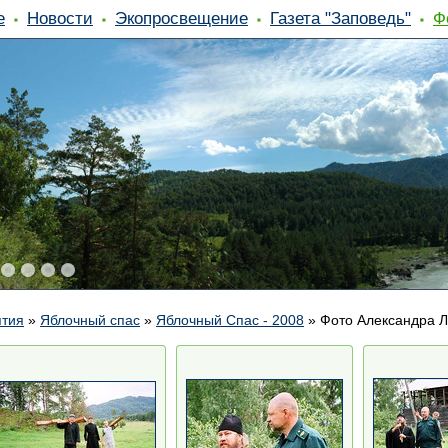
е
Новости
Экопросвещение
Газета "Заповедь"
Ф
ятия
»
Яблочный спас
»
Яблочный Спас - 2008
»
Фото Александра Л