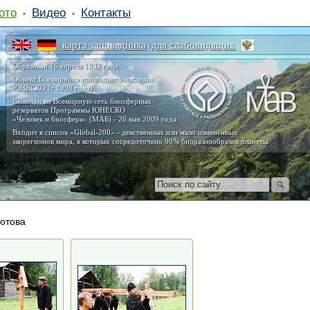
ото
Видео
Контакты
карта заповедника
для слабовидящих
|
Образован 16 апреля 1932 года
Объект Всемирного природного наследия
ЮНЕСКО (с 1998 года)
Включён во Всемирную сеть биосферных
резерватов Программы ЮНЕСКО
«Человек и биосфера» (МАБ) - 26 мая 2009 года
Входит в список «Global-200» - девственных или мало изменённых
экорегионов мира, в которых сосредоточено 90% биоразнообразия планеты
отова