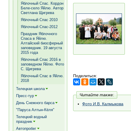
Яблочный Спас. Кордон
Беле-село Яйлю. Автор
Светлана Щигрева
Яблочный Спас 2010
Яблочный Спас-2012
Праздник Яблочного
Спаса в Яйлю.
Алтайский биосферный
заповедник. 19 августа
2015 года
Яблочный Спас 2016 в
заповедном Яйлю. Фото
С. Щигрева
Поделиться:
Яблочный Спас в Яйлю.
2018
Телецкая школа
[+]
Читайте также:
Пресс-тур
[+]
День Снежного барса
Фото И.В. Калмыкова
[+]
"Паруса Алтын-Кёля"
Телецкий водный
праздник
[+]
Автопробег