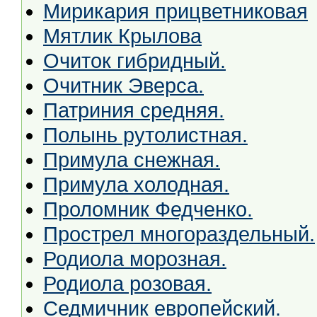
Мирикария прицветниковая
Мятлик Крылова
Очиток гибридный.
Очитник Эверса.
Патриния средняя.
Полынь рутолистная.
Примула снежная.
Примула холодная.
Проломник Федченко.
Прострел многораздельный.
Родиола морозная.
Родиола розовая.
Седмичник европейский.