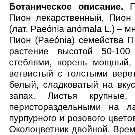
Ботаническое описание.
Пи
Пион лекарственный, Пион
(лат. Paeónia anómala L.) – 
Пион (Paeónia) семейства П
растение высотой 50-100
стеблями, корень мощный, 
ветвистый с толстыми вере
белый, сладковатый на вку
запах. Листья крупные,
перистораздельными на л
пурпурного и розового цвето
Околоцветник двойной. Врем