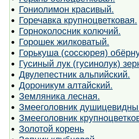
Гониолимон красивый.
Горечавка крупноцветковая.
Горноколосник колючий.
Горошек жилковатый.
Горькуша (соссюрея) обёрну
Гусиный лук (гусинолук) зер
Двулепестник альпийский.
Дороникум алтайский.
Земляника лесная.
Змееголовник душицевидны
Змееголовник крупноцветко
Золотой корень