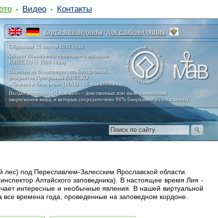
ото
Видео
Контакты
карта заповедника
для слабовидящих
|
Образован 16 апреля 1932 года
Объект Всемирного природного наследия
ЮНЕСКО (с 1998 года)
Включён во Всемирную сеть биосферных
резерватов Программы ЮНЕСКО
«Человек и биосфера» (МАБ) - 26 мая 2009 года
Входит в список «Global-200» - девственных или мало изменённых
экорегионов мира, в которых сосредоточено 90% биоразнообразия планеты
ый лес) под Переславлем-Залесским Ярославской области.
 инспектор Алтайского заповедника). В настоящее время Лия -
ечает интересные и необычные явления. В нашей виртуальной
а все времена года, проведенные на заповедном кордоне.