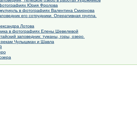
аповедник, Телецкое озеро в работах художников
 фотографиях Юрия Фролова
жулукуль в фотографиях Валентина Смирнова
аповедник его сотрудники. Оперативная группа.
лександра Лотова
ника в фотографиях Елены Шевелевой
айский заповедник: туманы, горы, озеро.
о рекам Чулышман и Шавла
й
еро
озера