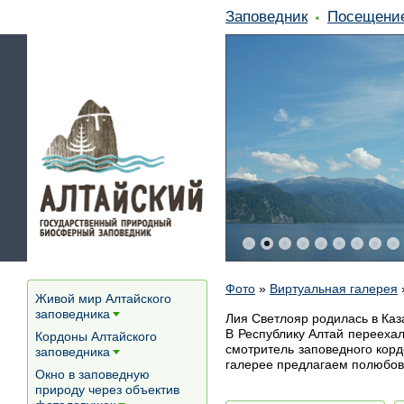
Заповедник
Посещени
Фото
»
Виртуальная галерея
Живой мир Алтайского
заповедника
Лия Светлояр родилась в Каз
[+]
В Республику Алтай переехал
Кордоны Алтайского
смотритель заповедного кор
заповедника
[+]
галерее предлагаем полюбов
Окно в заповедную
природу через объектив