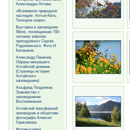
Александра Лотова
«Всемирное природное
наследие. Алтын-Кёль.
Телецкое озеро».
Выставка в заповедном
Яйлю, посвященная 700-
летнему юбилею
преподобного Сергия
Радонежского. Фото И.
Калмыков
Александр Паничев.
Образы минувшего.
Алтайский дневник
(Страницы истории
Алтайского
заповедника)
Альфред Поздняков.
Знакомство с
заповедником.
Воспоминания
Алтайский биосферный
заповедник в объективе
фотографа Алексея
Герасимова
Фотовыставка