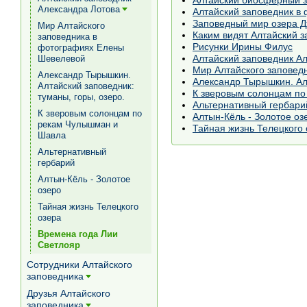
Алтайский биосферный з
Александра Лотова
Алтайский заповедник в
[+]
Заповедный мир озера Д
Мир Алтайского
Каким видят Алтайский з
заповедника в
Рисунки Ирины Филус
фотографиях Елены
Алтайский заповедник А
Шевелевой
Мир Алтайского заповед
Александр Тырышкин.
Александр Тырышкин. Алт
Алтайский заповедник:
К зверовым солонцам п
туманы, горы, озеро.
Альтернативный гербари
К зверовым солонцам по
Алтын-Кёль - Золотое оз
рекам Чулышман и
Тайная жизнь Телецкого 
Шавла
Альтернативный
гербарий
Алтын-Кёль - Золотое
озеро
Тайная жизнь Телецкого
озера
Времена года Лии
Светлояр
Сотрудники Алтайского
заповедника
[+]
Друзья Алтайского
заповедника