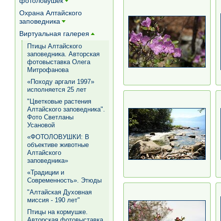
фотоловушек
[+]
Охрана Алтайского
заповедника
[+]
Виртуальная галерея
[+]
Птицы Алтайского
заповедника. Авторская
фотовыставка Олега
Митрофанова
«Походу аргали 1997»
исполняется 25 лет
"Цветковые растения
Алтайского заповедника".
Фото Светланы
Усановой
«ФОТОЛОВУШКИ: В
объективе животные
Алтайского
заповедника»
«Традиции и
Современность». Этюды
"Алтайская Духовная
миссия - 190 лет"
Птицы на кормушке.
Авторская фотовыставка