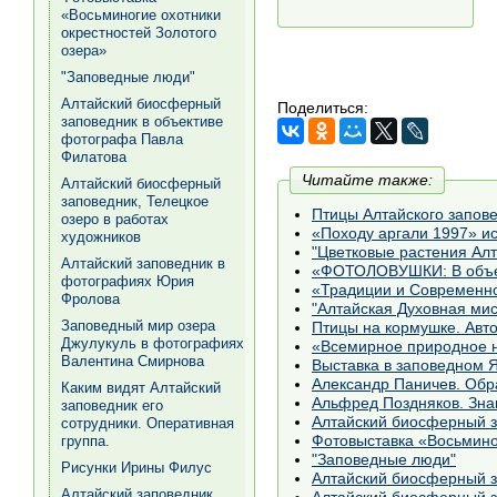
«Восьминогие охотники
окрестностей Золотого
озера»
"Заповедные люди"
Алтайский биосферный
Поделиться:
заповедник в объективе
фотографа Павла
Филатова
Читайте также:
Алтайский биосферный
заповедник, Телецкое
Птицы Алтайского запов
озеро в работах
«Походу аргали 1997» ис
художников
"Цветковые растения Алт
Алтайский заповедник в
«ФОТОЛОВУШКИ: В объек
фотографиях Юрия
«Традиции и Современн
Фролова
"Алтайская Духовная мис
Заповедный мир озера
Птицы на кормушке. Авт
Джулукуль в фотографиях
«Всемирное природное н
Валентина Смирнова
Выставка в заповедном 
Александр Паничев. Обр
Каким видят Алтайский
Альфред Поздняков. Зна
заповедник его
Алтайский биосферный з
сотрудники. Оперативная
группа.
"Заповедные люди"
Рисунки Ирины Филус
Алтайский биосферный з
Алтайский заповедник