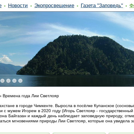
е
Новости
Экопросвещение
Газета "Заповедь"
Ф
»
Времена года Лии Светлояр
ахстане в городе Чимкенте. Выросла в посëлке Купанское (соснов
и с мужем Игорем в 2020 году (Игорь Светлояр - государственный
дона Байгазан и каждый день наблюдает заповедную природу, отм
аться мгновениями природы Лии Светлояр, которые она увидела з