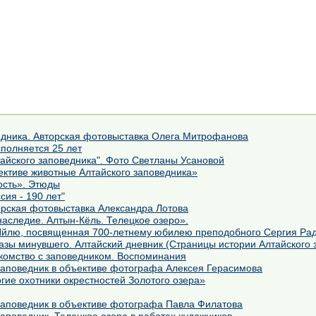
едника. Авторская фотовыставка Олега Митрофанова
полняется 25 лет
айского заповедника". Фото Светланы Усановой
тиве животные Алтайского заповедника»
ость». Этюды
сия - 190 лет"
орская фотовыставка Александра Лотова
аследие. Алтын-Кёль. Телецкое озеро».
Яйлю, посвященная 700-летнему юбилею преподобного Сергия Рад
азы минувшего. Алтайский дневник (Страницы истории Алтайского 
комство с заповедником. Воспоминания
аповедник в объективе фотографа Алексея Герасимова
Фотовыставка «Восьминогие охотники окрестностей Золотого озера»
аповедник в объективе фотографа Павла Филатова