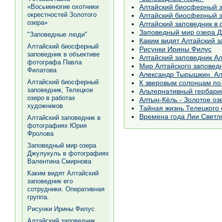
«Восьминогие охотники
Алтайский биосферный з
окрестностей Золотого
Алтайский биосферный з
озера»
Алтайский заповедник в
Заповедный мир озера Д
"Заповедные люди"
Каким видят Алтайский з
Алтайский биосферный
Рисунки Ирины Филус
заповедник в объективе
Алтайский заповедник А
фотографа Павла
Мир Алтайского заповед
Филатова
Александр Тырышкин. Алт
Алтайский биосферный
К зверовым солонцам п
заповедник, Телецкое
Альтернативный гербари
озеро в работах
Алтын-Кёль - Золотое оз
художников
Тайная жизнь Телецкого 
Времена года Лии Светл
Алтайский заповедник в
фотографиях Юрия
Фролова
Заповедный мир озера
Джулукуль в фотографиях
Валентина Смирнова
Каким видят Алтайский
заповедник его
сотрудники. Оперативная
группа.
Рисунки Ирины Филус
Алтайский заповедник