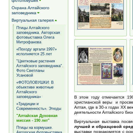
фотоловушек
[+]
Охрана Алтайского
заповедника
[+]
Виртуальная галерея
[+]
Птицы Алтайского
заповедника. Авторская
фотовыставка Олега
Митрофанова
«Походу аргали 1997»
исполняется 25 лет
"Цветковые растения
Алтайского заповедника".
Фото Светланы
Усановой
«ФОТОЛОВУШКИ: В
объективе животные
Алтайского
заповедника»
В этом году отмечается 19
христианской веры и просве
«Традиции и
Алтая, где в 30-х годах XX 
Современность». Этюды
деятельности Алтайского би
"Алтайская Духовная
миссия - 190 лет"
Виртуальная выставка посв
лучшей и образцовой среди
Птицы на кормушке.
выставки познакомятся с ос
Авторская фотовыставка