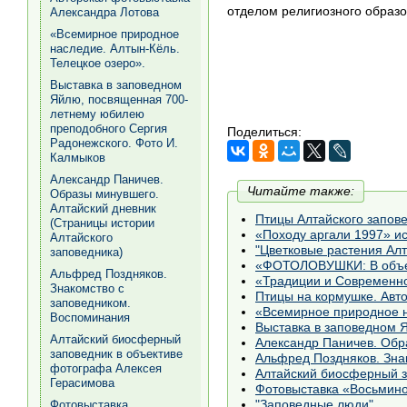
отделом религиозного образо
Александра Лотова
«Всемирное природное
наследие. Алтын-Кёль.
Телецкое озеро».
Выставка в заповедном
Яйлю, посвященная 700-
летнему юбилею
преподобного Сергия
Поделиться:
Радонежского. Фото И.
Калмыков
Александр Паничев.
Читайте также:
Образы минувшего.
Алтайский дневник
Птицы Алтайского запов
(Страницы истории
«Походу аргали 1997» ис
Алтайского
"Цветковые растения Алт
заповедника)
«ФОТОЛОВУШКИ: В объек
Альфред Поздняков.
«Традиции и Современн
Знакомство с
Птицы на кормушке. Авт
заповедником.
«Всемирное природное н
Воспоминания
Выставка в заповедном 
Алтайский биосферный
Александр Паничев. Обр
заповедник в объективе
Альфред Поздняков. Зна
фотографа Алексея
Алтайский биосферный з
Герасимова
"Заповедные люди"
Фотовыставка