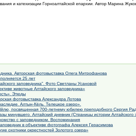
вания и катехизации Горноалтайской епархии. Автор Марина Жуко
едника. Авторская фотовыставка Олега Митрофанова
полняется 25 лет
айского заповедника". Фото Светланы Усановой
тиве животные Алтайского заповедника»
ость». Этюды
орская фотовыставка Александра Лотова
аследие. Алтын-Кёль. Телецкое озеро».
Яйлю, посвященная 700-летнему юбилею преподобного Сергия Рад
азы минувшего. Алтайский дневник (Страницы истории Алтайского 
комство с заповедником. Воспоминания
аповедник в объективе фотографа Алексея Герасимова
Фотовыставка «Восьминогие охотники окрестностей Золотого озера»