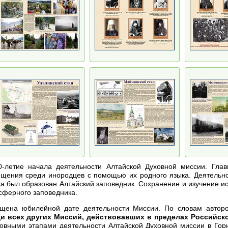
0-летие начала деятельности Алтайской Духовной миссии. Гла
щения среди инородцев с помощью их родного языка. Деятельно
века был образован Алтайский заповедник. Сохранение и изучение и
осферного заповедника.
ящена юбилейной дате деятельности Миссии. По словам автор
 всех других Миссий, действовавших в пределах Российской 
новными этапами деятельности Алтайской Духовной миссии в Гор