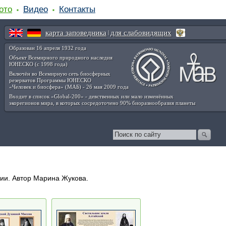
ото
Видео
Контакты
карта заповедника
для слабовидящих
|
Образован 16 апреля 1932 года
Объект Всемирного природного наследия
ЮНЕСКО (с 1998 года)
Включён во Всемирную сеть биосферных
резерватов Программы ЮНЕСКО
«Человек и биосфера» (МАБ) - 26 мая 2009 года
Входит в список «Global-200» - девственных или мало изменённых
экорегионов мира, в которых сосредоточено 90% биоразнообразия планеты
хии. Автор Марина Жукова.