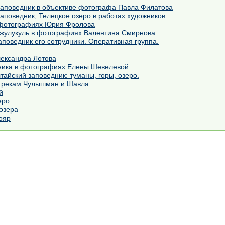
аповедник в объективе фотографа Павла Филатова
аповедник, Телецкое озеро в работах художников
 фотографиях Юрия Фролова
жулукуль в фотографиях Валентина Смирнова
аповедник его сотрудники. Оперативная группа.
лександра Лотова
ника в фотографиях Елены Шевелевой
айский заповедник: туманы, горы, озеро.
о рекам Чулышман и Шавла
й
еро
озера
ояр