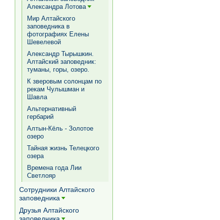
Александра Лотова
[+]
Мир Алтайского
заповедника в
фотографиях Елены
Шевелевой
Александр Тырышкин.
Алтайский заповедник:
туманы, горы, озеро.
К зверовым солонцам по
рекам Чулышман и
Шавла
Альтернативный
гербарий
Алтын-Кёль - Золотое
озеро
Тайная жизнь Телецкого
озера
Времена года Лии
Светлояр
Сотрудники Алтайского
заповедника
[+]
Друзья Алтайского
заповедника