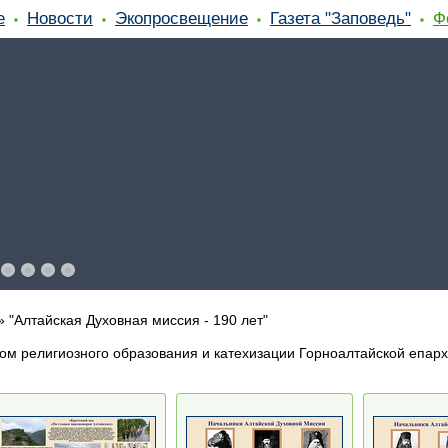
е
Новости
Экопросвещение
Газета "Заповедь"
Ф
»
"Алтайская Духовная миссия - 190 лет"
ом религиозного образования и катехизации Горноалтайской епар