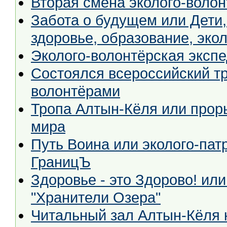
Вторая смена эколого-воло
Забота о будущем или Дети, молодёжь и окружающая среда:
здоровье, образование, эко
Эколого-волонтёрская эксп
Состоялся всероссийский тр
волонтёрами
Тропа Алтын-Кёля или прор
мира
Путь Воина или эколого-пат
ГраницЪ
Здоровье - это Здорово! ил
"Хранители Озера"
Читальный зал Алтын-Кёля 