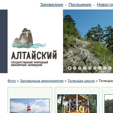
Заповедник
Посещение
Новост
Фото
»
Заповедные мероприятия
»
Телецкая школа
»
Телецкая