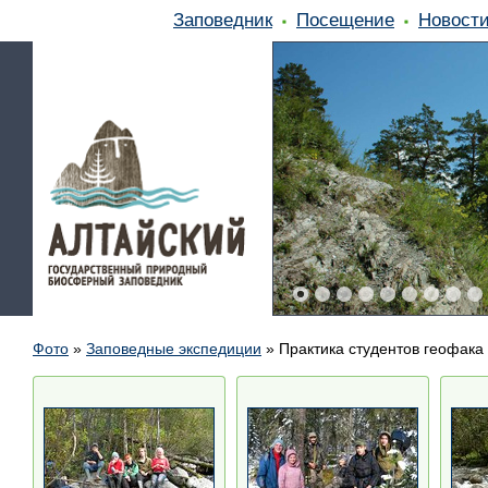
Заповедник
Посещение
Новост
Фото
»
Заповедные экспедиции
»
Практика студентов геофака