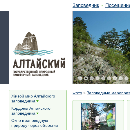
Заповедник
Посещени
Фото
»
Заповедные меропри
Живой мир Алтайского
заповедника
[+]
Кордоны Алтайского
заповедника
[+]
Окно в заповедную
природу через объектив