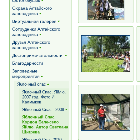
фотоловушек
[+]
Охрана Алтайского
заповедника
[+]
Виртуальная галерея
[+]
Сотрудники Алтайского
заповедника
[+]
Друзья Алтайского
заповедника
[+]
Достопримечательности
[+]
Благодарности
Заповедные
мероприятия
[+]
Яблочный спас
[+]
Яблочный Спас. Яйлю.
2007 год. Фото И.
Калмыков
Яблочный Спас - 2008
[+]
Яблочный Спас.
Кордон Беле-село
Яйлю. Автор Светлана
Щигрева
Яблочный Спас 2010