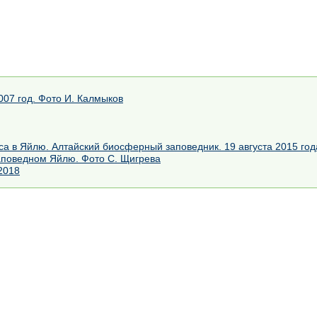
07 год. Фото И. Калмыков
а в Яйлю. Алтайский биосферный заповедник. 19 августа 2015 год
аповедном Яйлю. Фото С. Щигрева
2018