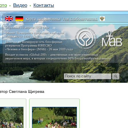
ото
Видео
Контакты
карта заповедника
для слабовидящих
|
Образован 16 апреля 1932 года
Объект Всемирного природного наследия
ЮНЕСКО (с 1998 года)
Включён во Всемирную сеть биосферных
резерватов Программы ЮНЕСКО
«Человек и биосфера» (МАБ) - 26 мая 2009 года
Входит в список «Global-200» - девственных или мало изменённых
экорегионов мира, в которых сосредоточено 90% биоразнообразия планеты
втор Светлана Щигрева