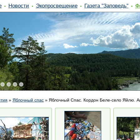
е
Новости
Экопросвещение
Газета "Заповедь"
Ф
ятия
»
Яблочный спас
»
Яблочный Спас. Кордон Беле-село Яйлю. А