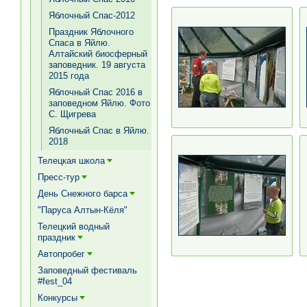
Яблочный Спас-2012
Праздник Яблочного
Спаса в Яйлю.
Алтайский биосферный
заповедник. 19 августа
2015 года
Яблочный Спас 2016 в
заповедном Яйлю. Фото
С. Щигрева
Яблочный Спас в Яйлю.
2018
Телецкая школа
[+]
Пресс-тур
[+]
День Снежного барса
[+]
"Паруса Алтын-Кёля"
Телецкий водный
праздник
[+]
Автопробег
[+]
Заповедный фестиваль
#fest_04
Конкурсы
[+]