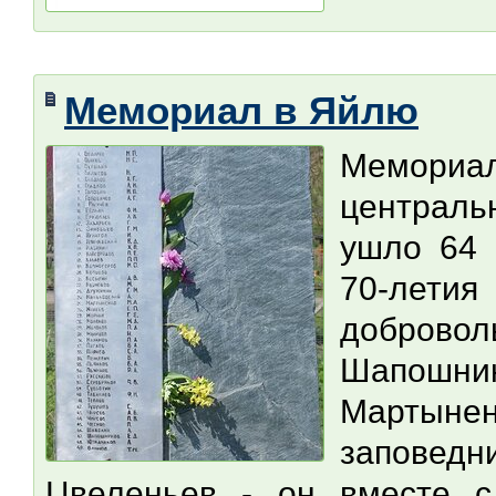
Мемориал в Яйлю
Мемориал
централь
ушло 64 
70-лети
добровол
Шапошн
Мартынен
заповед
Цвеленьев - он вместе с