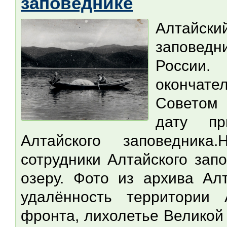
заповеднике
Алтайск
заповедн
России
окончате
Советом
дату пр
Алтайского заповедника
сотрудники Алтайского зап
озеру. Фото из архива Ал
удалённость территории 
фронта, лихолетье Великой