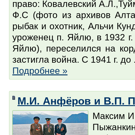
право: Ковалевский А.Л.,Туй
Ф.С (фото из архивов Алта
рыбак и охотник, Альчи Кун
уроженец п. Яйлю, в 1932 г.
Яйлю), переселился на кор
застигла война. С 1941 г. до .
Подробнее »
М.И. Анфёров и В.П.
Максим И
Пыжанкин