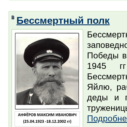
Бессмертный полк
Бессме
заповед
Победы в
1945 г
Бессмерт
Яйлю, ра
деды и 
тружениц
Подробне