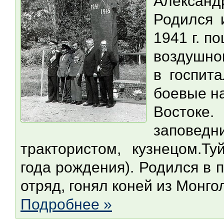
Александ
Родился 
1941 г. п
воздушно
в госпит
боевые н
Востоке
запове
трактористом, кузнецом.Т
года рождения). Родился в п
отряд, гонял коней из Монгол
Подробнее »