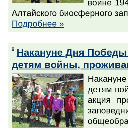
войне 19
Алтайского биосферного зап
Подробнее »
Накануне Дня Победы
детям войны, прожива
Накануне
детям во
акция пр
запове
общеобр