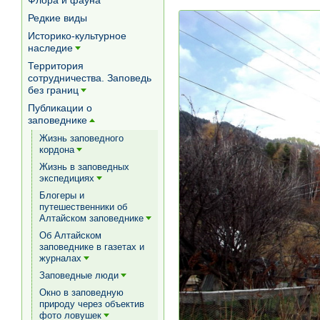
Флора и фауна
Редкие виды
Историко-культурное
наследие
[+]
Территория
сотрудничества. Заповедь
без границ
[+]
Публикации о
заповеднике
[+]
Жизнь заповедного
кордона
[+]
Жизнь в заповедных
экспедициях
[+]
Блогеры и
путешественники об
Алтайском заповеднике
[+]
Об Алтайском
заповеднике в газетах и
журналах
[+]
Заповедные люди
[+]
Окно в заповедную
природу через объектив
фото ловушек