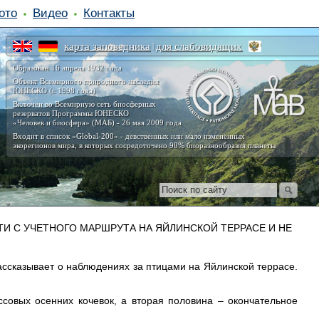
ото
Видео
Контакты
карта заповедника
для слабовидящих
|
Образован 16 апреля 1932 года
Объект Всемирного природного наследия
ЮНЕСКО (с 1998 года)
Включён во Всемирную сеть биосферных
резерватов Программы ЮНЕСКО
«Человек и биосфера» (МАБ) - 26 мая 2009 года
Входит в список «Global-200» - девственных или мало изменённых
экорегионов мира, в которых сосредоточено 90% биоразнообразия планеты
И С УЧЕТНОГО МАРШРУТА НА ЯЙЛИНСКОЙ ТЕРРАСЕ И НЕ
ассказывает о наблюдениях за птицами на Яйлинской террасе.
совых осенних кочевок, а вторая половина – окончательное