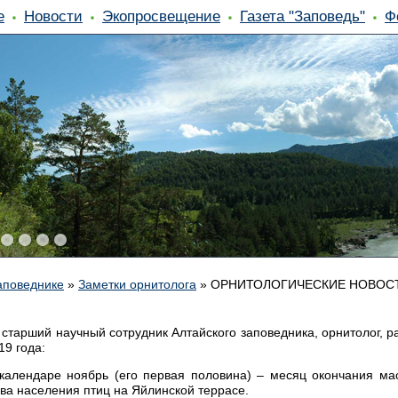
е
Новости
Экопросвещение
Газета "Заповедь"
Ф
аповеднике
»
Заметки орнитолога
»
ОРНИТОЛОГИЧЕСКИЕ НОВОСТ
тарший научный сотрудник Алтайского заповедника, орнитолог, р
19 года:
календаре ноябрь (его первая половина) – месяц окончания мас
ва населения птиц на Яйлинской террасе.