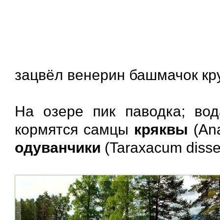
зацвёл венерин башмачок кр
На озере пик паводка; вод
кормятся самцы
кряквы
(An
одуванчики
(Taraxacum disse