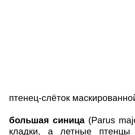
птенец-слёток маскированной
большая синица
(Parus maj
кладки, а летные птенц