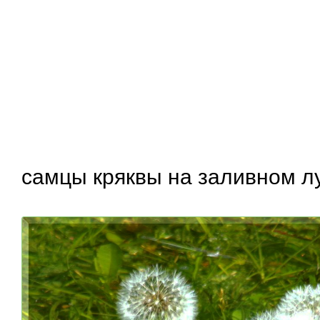
самцы кряквы на заливном л