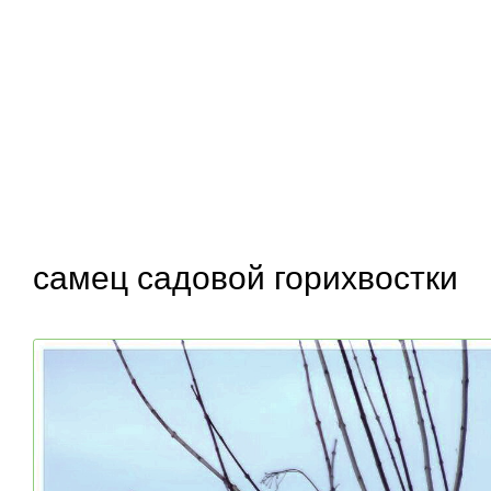
самец садовой горихвостки