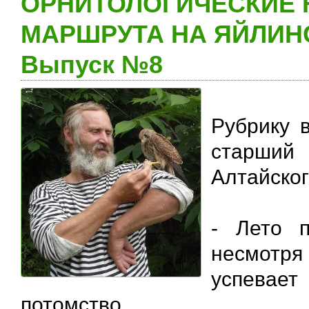
ОРНИТОЛОГИЧЕСКИЕ 
МАРШРУТА НА ЯЙЛИНС
Выпуск №8
Рубрику 
старший
Алтайског
- Лето п
несмотр
успевае
потомство.