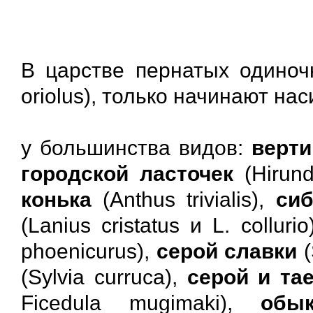
В царстве пернатых одиноч
oriolus), только начинают на
у большинства видов:
верт
городской ласточек
(Hirund
конька
(Anthus trivialis),
сиб
(Lanius cristatus и L. collurio
phoenicurus),
серой славки
(
(Sylvia curruca),
серой и та
Ficedula mugimaki),
обы