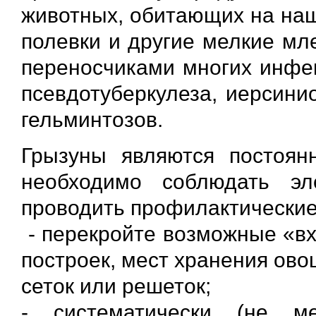
животных, обитающих на наш
полевки и другие мелкие мл
переносчиками многих инфек
псевдотуберкулеза, иерсини
гельминтозов.
Грызуны являются постоян
необходимо соблюдать э
проводить профилактически
- перекройте возможные «в
построек, мест хранения ов
сеток или решеток;
- систематически (не м