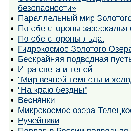
безопасности»
Параллельный мир Золотого
По обе стороны зазеркалья 
По обе стороны льда.
Гидрокосмос Золотого Озер
Бескрайняя подводная пуст
Игра света и теней
"Мир вечной темноты и холо
"На краю бездны"
Весня́нки
Микрокосмос озера Телецко
Ручейники
Первая в России подводная 