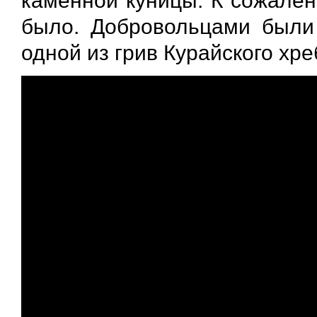
каменной куницы. К сожален
было. Добровольцами были
одной из грив Курайского хре