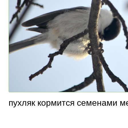
пухляк кормится семенами м