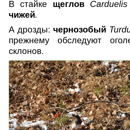
В стайке
щеглов
Carduelis
чижей
.
А дрозды:
чернозобый
Turdu
прежнему обследуют ого
склонов.