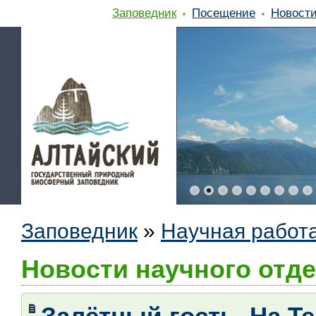
Заповедник
Посещение
Новост
Заповедник
»
Научная работ
Новости научного отд
Залётный гость. На Т