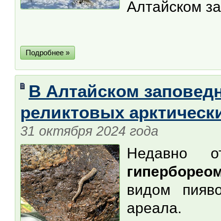
Алтайском за
Подробнее »
В Алтайском заповед
реликтовых арктическ
31 октября 2024 года
Недавно о
гиперборео
видом пияво
ареала.