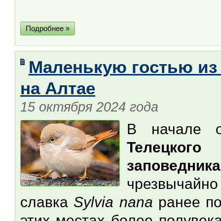
Подробнее »
Маленькую гостью из
на Алтае
15 октября 2024 года
В начале о
Телецкого
заповедника
чрезвычайно
славка
Sylvia nana
ранее по
этих местах более полувек