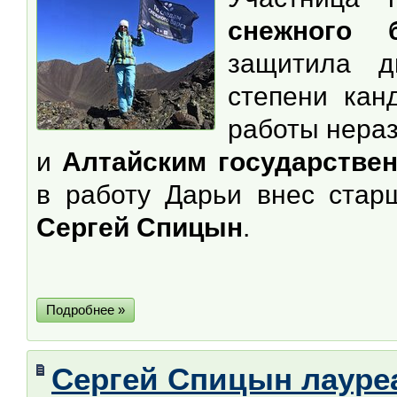
снежного 
защитила д
степени кан
работы нера
и
Алтайским государстве
в работу Дарьи внес стар
Сергей Спицын
.
Подробнее »
Сергей Спицын лауре