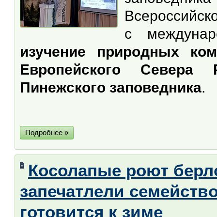
Всероссийск
с междуна
изучение природных ком
Европейского Севера Р
Пинежского заповедника
.
Подробнее »
Косолапые роют берло
запечатлели семейство
готовится к зиме