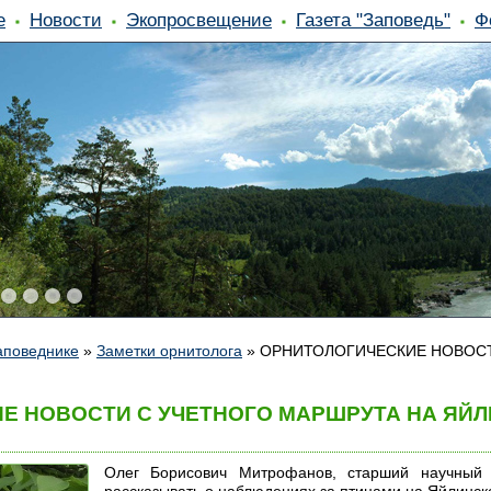
е
Новости
Экопросвещение
Газета "Заповедь"
Ф
аповеднике
»
Заметки орнитолога
»
ОРНИТОЛОГИЧЕСКИЕ НОВОСТ
 НОВОСТИ С УЧЕТНОГО МАРШРУТА НА ЯЙЛИ
Олег Борисович Митрофанов, старший научный с
рассказывать о наблюдениях за птицами на Яйлинско