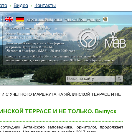
ото
Видео
Контакты
карта заповедника
для слабовидящих
|
Образован 16 апреля 1932 года
Объект Всемирного природного наследия
ЮНЕСКО (с 1998 года)
Включён во Всемирную сеть биосферных
резерватов Программы ЮНЕСКО
«Человек и биосфера» (МАБ) - 26 мая 2009 года
Входит в список «Global-200» - девственных или мало изменённых
экорегионов мира, в которых сосредоточено 90% биоразнообразия планеты
И С УЧЕТНОГО МАРШРУТА НА ЯЙЛИНСКОЙ ТЕРРАСЕ И НЕ
НСКОЙ ТЕРРАСЕ И НЕ ТОЛЬКО. Выпуск
отрудник Алтайского заповедника, орнитолог, продолжает
й террасе. Что происходило в ноябре 2017 года: