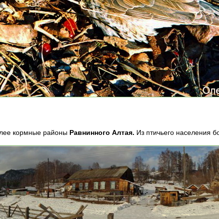
олее кормные районы
Равнинного Алтая.
Из птичьего населения бо