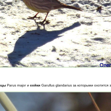
ицы
Parus major и
сойки
Garullus glandarius за которыми охотится