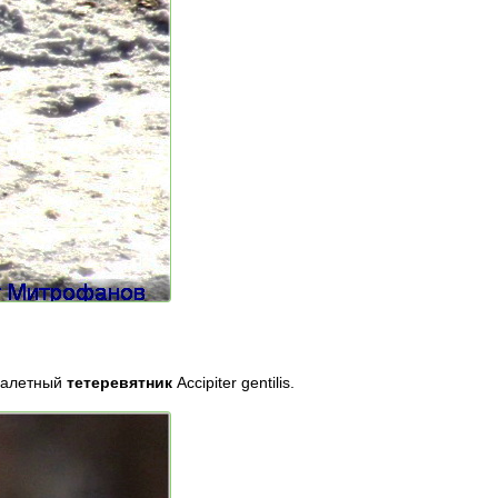
 залетный
тетеревятник
Accipiter gentilis.