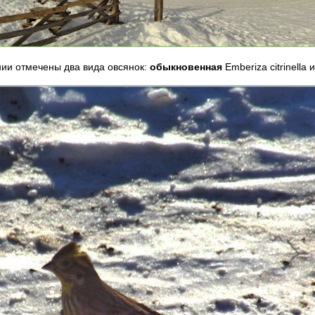
нии отмечены два вида овсянок:
обыкновенная
Emberiza citrinella 