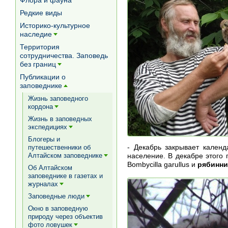
Флора и фауна
Редкие виды
Историко-культурное
наследие
[+]
Территория
сотрудничества. Заповедь
без границ
[+]
Публикации о
заповеднике
[+]
Жизнь заповедного
кордона
[+]
Жизнь в заповедных
экспедициях
[+]
Блогеры и
- Декабрь закрывает кален
путешественники об
население. В декабре этого
Алтайском заповеднике
[+]
Bombycilla garullus и
рябинни
Об Алтайском
заповеднике в газетах и
журналах
[+]
Заповедные люди
[+]
Окно в заповедную
природу через объектив
фото ловушек