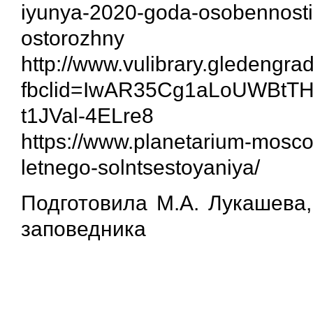
iyunya-2020-goda-osobennosti
ostorozhny
http://www.vulibrary.g
fbclid=IwAR35Cg1aLoUWBt
t1JVal-4ELre8
https://www.planetarium-mosc
letnego-solntsestoyaniya/
Подготовила М.А. Лукашева,
заповедника