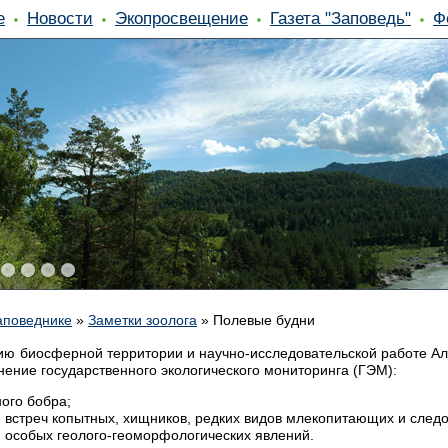
е
Новости
Экопросвещение
Газета "Заповедь"
Ф
аповеднике
»
Заметки зоолога
»
Полевые будни
ию биосферной территории и научно-исследовательской работе Ал
нение государственного экологического мониторинга (ГЭМ):
ого бобра;
 встреч копытных, хищников, редких видов млекопитающих и следо
 особых геолого-геоморфологических явлений.