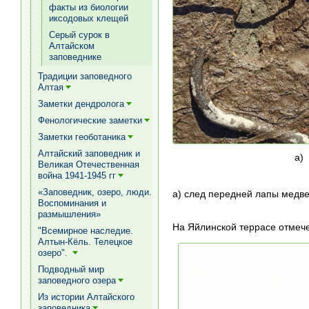
факты из биологии
иксодовых клещей
Серый сурок в
Алтайском
заповеднике
Традиции заповедного
Алтая
[+]
Заметки дендролога
[+]
Фенологические заметки
[+]
Заметки геоботаника
[+]
Алтайский заповедник и
а)
Великая Отечественная
война 1941-1945 гг
[+]
«Заповедник, озеро, люди.
а) след передней лапы медве
Воспоминания и
размышления»
На Яйлинской террасе отмече
"Всемирное наследие.
Алтын-Кёль. Телецкое
озеро".
[+]
Подводный мир
заповедного озера
[+]
Из истории Алтайского
заповедника