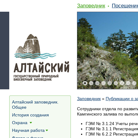
Заповедник
Посещени
Заповедник
»
Публикации о з
Алтайский заповедник.
Общее
Сотрудники отдела по развит
Камгинского залива по выпол
История создания
Охрана
ГЭМ № 3.1.24 Учеты речн
[+]
ГЭМ № 3.1.1 Регистрация
Научная работа
[+]
ГЭМ № 6.2.2 Регистрация