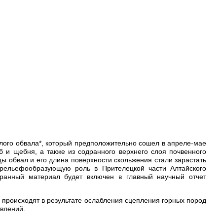
лого обвала*, который предположительно сошел в апреле-мае
б и щебня, а также из содранного верхнего слоя почвенного
цы обвал и его длина поверхности скольжения стали зарастать
 рельефообразующую роль в Прителецкой части Алтайского
бранный материал будет включен в главный научный отчет
ы происходят в результате ослабления сцепления горных пород
явлений.