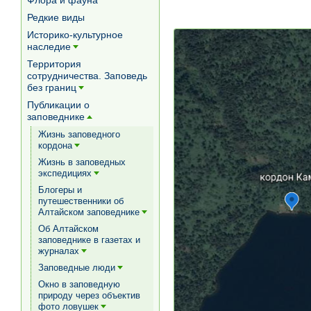
Флора и фауна
Редкие виды
Историко-культурное
наследие
[+]
Территория
сотрудничества. Заповедь
без границ
[+]
Публикации о
заповеднике
[+]
Жизнь заповедного
кордона
[+]
Жизнь в заповедных
экспедициях
[+]
Блогеры и
путешественники об
Алтайском заповеднике
[+]
Об Алтайском
заповеднике в газетах и
журналах
[+]
Заповедные люди
[+]
Окно в заповедную
природу через объектив
фото ловушек