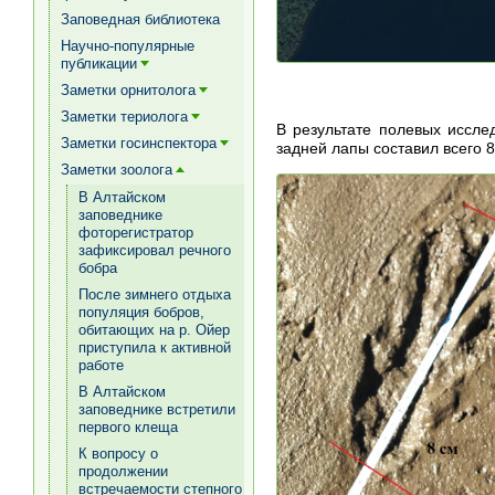
[+]
Заповедная библиотека
Научно-популярные
публикации
[+]
Заметки орнитолога
[+]
Заметки териолога
[+]
В результате полевых иссл
Заметки госинспектора
задней лапы составил всего 8 
[+]
Заметки зоолога
[+]
В Алтайском
заповеднике
фоторегистратор
зафиксировал речного
бобра
После зимнего отдыха
популяция бобров,
обитающих на р. Ойер
приступила к активной
работе
В Алтайском
заповеднике встретили
первого клеща
К вопросу о
продолжении
встречаемости степного