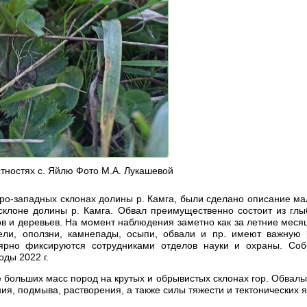
стностях с. Яйлю Фото М.А. Лукашевой
еро-западных склонах долины р. Камга, были сделано описание ма
 склоне долины р. Камга. Обвал преимущественно состоит из глы
ов и деревьев. На момент наблюдения заметно как за летние меся
сели, оползни, камнепады, осыпи, обвали и пр. имеют важную
лярно фиксируются сотрудниками отделов науки и охраны. Со
оды 2022 г.
е больших масс пород на крутых и обрывистых склонах гор. Обвал
ия, подмыва, растворения, а также силы тяжести и тектонических 