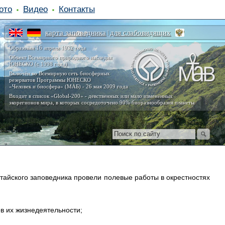
ото
Видео
Контакты
карта заповедника
для слабовидящих
|
Образован 16 апреля 1932 года
Объект Всемирного природного наследия
ЮНЕСКО (с 1998 года)
Включён во Всемирную сеть биосферных
резерватов Программы ЮНЕСКО
«Человек и биосфера» (МАБ) - 26 мая 2009 года
Входит в список «Global-200» - девственных или мало изменённых
экорегионов мира, в которых сосредоточено 90% биоразнообразия планеты
тайского заповедника провели полевые работы в окрестностях
в их жизнедеятельности;