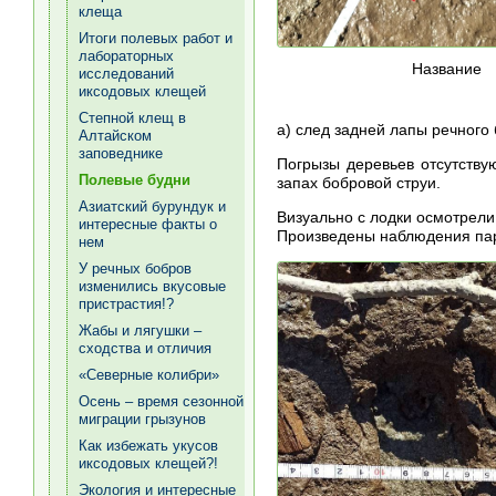
клеща
Итоги полевых работ и
лабораторных
Название
исследований
иксодовых клещей
Степной клещ в
а) след задней лапы речного 
Алтайском
заповеднике
Погрызы деревьев отсутству
Полевые будни
запах бобровой струи.
Азиатский бурундук и
Визуально с лодки осмотрел
интересные факты о
Произведены наблюдения пар
нем
У речных бобров
изменились вкусовые
пристрастия!?
Жабы и лягушки –
сходства и отличия
«Северные колибри»
Осень – время сезонной
миграции грызунов
Как избежать укусов
иксодовых клещей?!
Экология и интересные